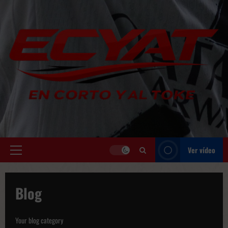
Saltar
al
contenido
Ver vídeo
Menú
principal
Blog
Your blog category