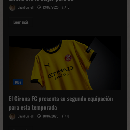
David Cullell
13/08/2025
0
Leer
Leer más
más
sobre
Vitor
Reis:
“Pep
Guardiola
me
dijo
que
venir
a
Girona
era
lo
mejor
Blog
para
mí”
El Girona FC presenta su segunda equipación
para esta temporada
David Cullell
10/07/2025
0