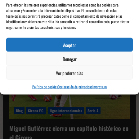
Moreno
refuerza
Para ofrecer las mejores experiencias, utilizamos tecnologías como las cookies para
la
almacenar y/o acceder a la información del dispositivo. El consentimiento de estas
banda
tecnologías nos permitirá procesar datos como el comportamiento de navegación o las
izquierda
identificaciones únicas en este sitio. No consentir o retirar el consentimiento, puede afectar
del
Girona
negativamente a ciertas características y funciones.
Aceptar
Denegar
Ver preferencias
Política de cookies
Declaración de privacidad
Impressum
Blog
Girona F.C.
Ligas internacionales
Serie A
Miguel Gutiérrez cierra un capítulo histórico en
el Girona