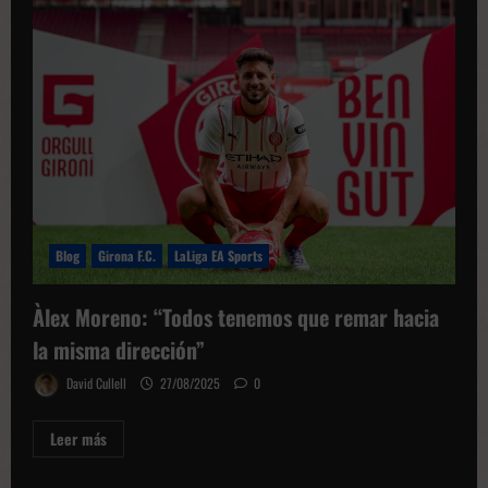
claro
que
quería
regresar
al
Girona”
Blog
Girona F.C.
LaLiga EA Sports
Àlex Moreno: “Todos tenemos que remar hacia
la misma dirección”
David Cullell
27/08/2025
0
Leer
Leer más
más
sobre
Àlex