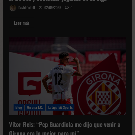
David Cullell
02/09/2025
0
Leer
Leer más
más
sobre
Axel
Witsel:
“Mi
mejor
opción
era
incorporarme
al
Girona
y
continuar
jugando
en
La
Liga”
Blog
Girona F.C.
LaLiga EA Sports
Vitor Reis: “Pep Guardiola me dijo que venir a
Girona era lo mejor para mí”