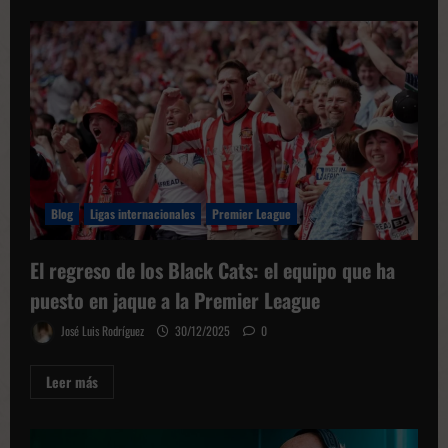
sobre
Objetivo
Lausana:
El
Real
Madrid
busca
la
gloria
en
la
Youth
League
2026
Blog
Ligas internacionales
Premier League
El regreso de los Black Cats: el equipo que ha
puesto en jaque a la Premier League
José Luis Rodríguez
30/12/2025
0
Leer
Leer más
más
sobre
El
regreso