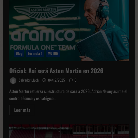
de
los
Black
Cats:
el
equipo
que
ha
puesto
en
jaque
a
la
Blog
Fórmula 1
MOTOR
Premier
League
Oficial: Así será Aston Martin en 2026
Salvador Lluch
04/12/2025
0
Aston Martin refuerza su estructura de cara a 2026: Adrian Newey asume el
control técnico y estratégico...
Leer
Leer más
más
sobre
Oficial:
Así
será
Aston