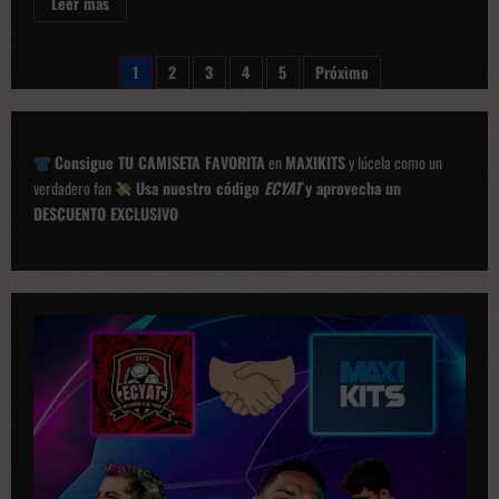
Leer
Leer más
más
sobre
El
Girona
Paginación
1
2
3
4
5
Próximo
FC
presenta
de
su
segunda
entradas
equipación
para
Consigue TU CAMISETA FAVORITA
en
MAXIKITS
y lúcela como un
esta
verdadero fan
Usa nuestro código
ECYAT
y aprovecha un
temporada
DESCUENTO EXCLUSIVO