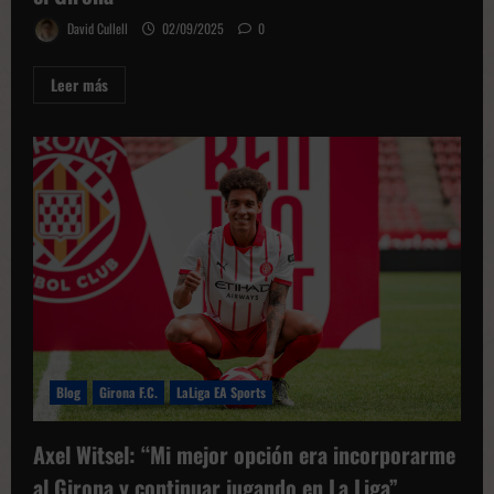
David Cullell
02/09/2025
0
Leer
Leer más
más
sobre
Miguel
Gutiérrez
cierra
un
capítulo
histórico
en
el
Girona
Blog
Girona F.C.
LaLiga EA Sports
Axel Witsel: “Mi mejor opción era incorporarme
al Girona y continuar jugando en La Liga”