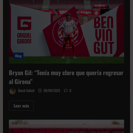
Martin
en
2026
Blog
Bryan Gil: “Tenía muy claro que quería regresar
al Girona”
David Cullell
09/09/2025
0
Leer
Leer más
más
sobre
Bryan
Gil:
“Tenía
muy