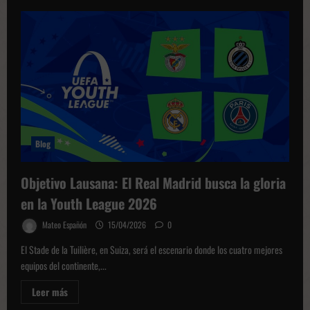
Blog
Objetivo Lausana: El Real Madrid busca la gloria
en la Youth League 2026
Mateo Españón
15/04/2026
0
El Stade de la Tuilière, en Suiza, será el escenario donde los cuatro mejores
equipos del continente,...
Leer
Leer más
más