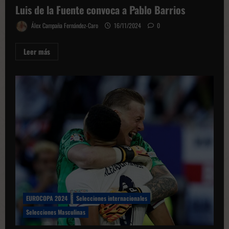
Luis de la Fuente convoca a Pablo Barrios
Álex Campaña Fernández-Caro
16/11/2024
0
Leer
Leer más
más
sobre
Luis
de
la
Fuente
convoca
a
Pablo
Barrios
EUROCOPA 2024
Selecciones internacionales
Selecciones Masculinas