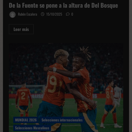
De la Fuente se pone a la altura de Del Bosque
Rubén Escalera
15/10/2025
0
Leer
Leer más
más
sobre
De
la
Fuente
se
pone
a
la
altura
de
Del
Bosque
MUNDIAL 2026
Selecciones internacionales
Selecciones Masculinas