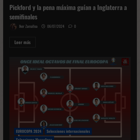
Pickford y la pena máxima guían a Inglaterra a
semifinales
Iker Zamalloa
06/07/2024
0
Leer
Leer más
más
sobre
Pickford
y
la
pena
máxima
guían
a
Inglaterra
a
semifinales
EUROCOPA 2024
Selecciones internacionales
Selecciones Masculinas