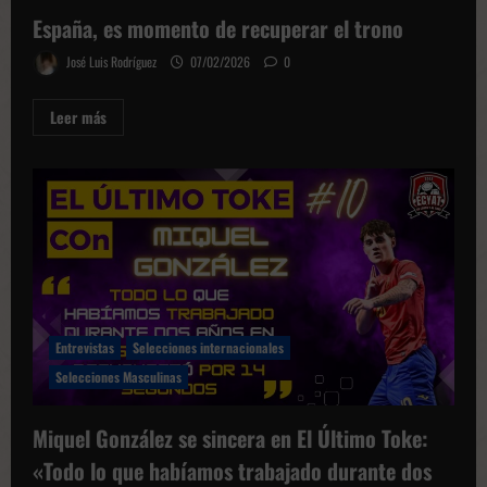
España, es momento de recuperar el trono
José Luis Rodríguez
07/02/2026
0
Leer
Leer más
más
sobre
España,
es
momento
de
recuperar
el
trono
Entrevistas
Selecciones internacionales
Selecciones Masculinas
Miquel González se sincera en El Último Toke:
«Todo lo que habíamos trabajado durante dos