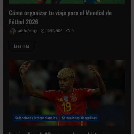
Cómo organizar tu viaje para el Mundial de
Fútbol 2026
Adrián Selinge
10/10/2025
0
Leer
Leer más
más
sobre
Cómo
organizar
tu
viaje
para
el
Mundial
de
Fútbol
2026
Selecciones internacionales
Selecciones Masculinas