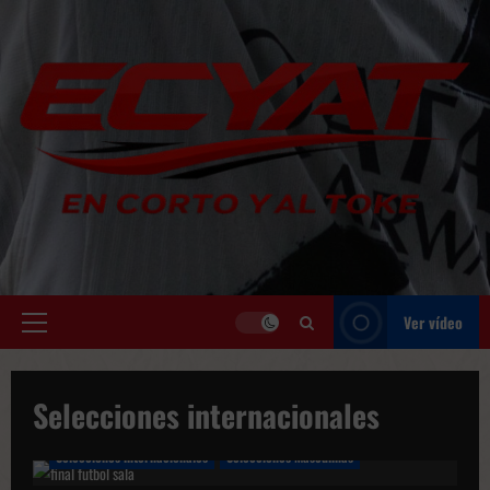
Saltar
al
contenido
Ver vídeo
Menú
principal
Selecciones internacionales
Selecciones internacionales
Selecciones Masculinas