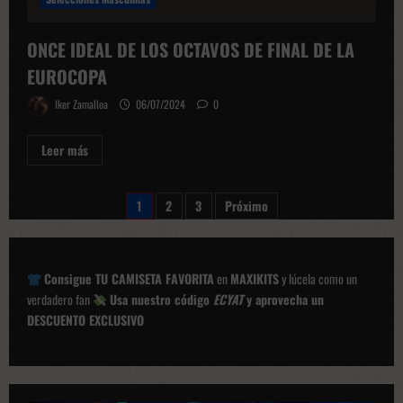
ONCE IDEAL DE LOS OCTAVOS DE FINAL DE LA
EUROCOPA
Iker Zamalloa
06/07/2024
0
Leer
Leer más
más
sobre
ONCE
IDEAL
Paginación
1
2
3
Próximo
DE
LOS
de
OCTAVOS
DE
entradas
FINAL
DE
Consigue TU CAMISETA FAVORITA
en
MAXIKITS
y lúcela como un
LA
verdadero fan
Usa nuestro código
ECYAT
y aprovecha un
EUROCOPA
DESCUENTO EXCLUSIVO