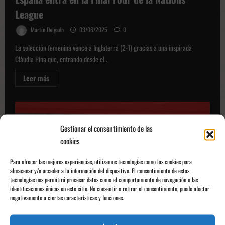
League
Martín Delgado
03/06/2025
0
La selección femenina vence a Inglaterra (2-1) gracias a una inspirada
Clàudia Pina que, entrando desde el...
Leer
Leer más
más
sobre
España
entra
en
la
Final
Gestionar el consentimiento de las
Four
cookies
de
la
Nations
League
Para ofrecer las mejores experiencias, utilizamos tecnologías como las cookies para
almacenar y/o acceder a la información del dispositivo. El consentimiento de estas
tecnologías nos permitirá procesar datos como el comportamiento de navegación o las
identificaciones únicas en este sitio. No consentir o retirar el consentimiento, puede afectar
negativamente a ciertas características y funciones.
Selecciones Femeninas
Selecciones internacionales