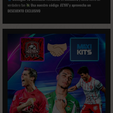
el
verdadero fan
Usa nuestro código
ECYAT
y aprovecha un
crecimiento
del
DESCUENTO EXCLUSIVO
club”