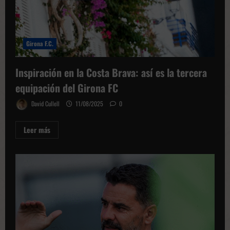
Girona F.C.
Inspiración en la Costa Brava: así es la tercera
equipación del Girona FC
David Cullell
11/08/2025
0
Leer
Leer más
más
sobre
Inspiración
en
la
Costa
Brava:
así
es
la
tercera
equipación
del
Girona