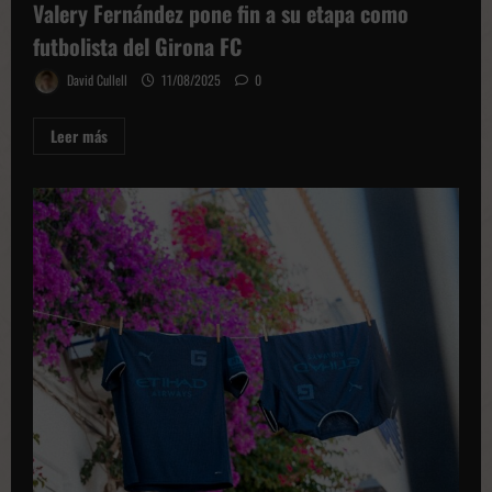
Valery Fernández pone fin a su etapa como
futbolista del Girona FC
David Cullell
11/08/2025
0
Leer
Leer más
más
sobre
Valery
Fernández
pone
fin
a
su
etapa
como
futbolista
del
Girona
FC