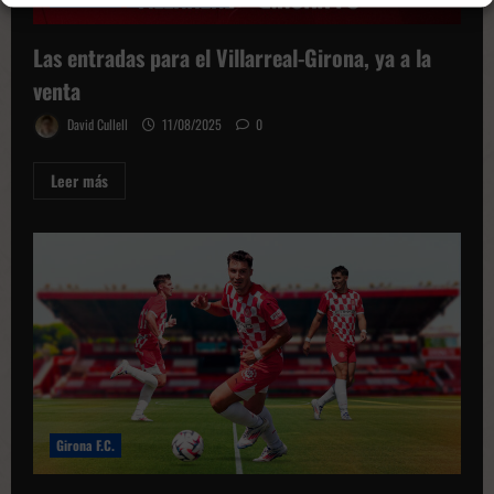
Las entradas para el Villarreal-Girona, ya a la
venta
David Cullell
11/08/2025
0
Leer
Leer más
más
sobre
Las
entradas
para
el
Villarreal-
Girona,
ya
a
la
venta
Girona F.C.