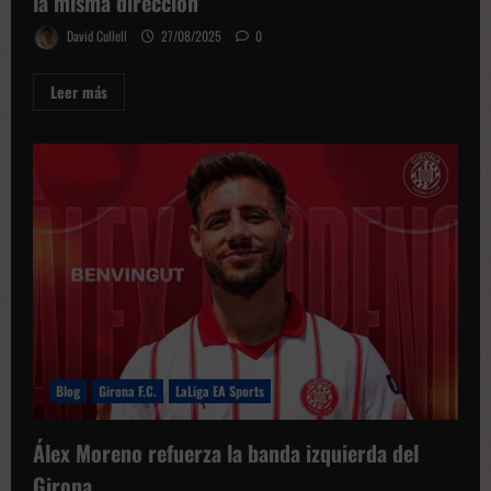
la misma dirección”
David Cullell
27/08/2025
0
Leer
Leer más
más
sobre
Àlex
Moreno:
“Todos
tenemos
que
remar
hacia
la
misma
dirección”
Blog
Girona F.C.
LaLiga EA Sports
Álex Moreno refuerza la banda izquierda del
Girona