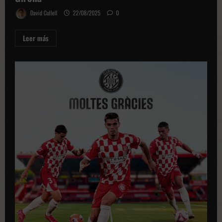
David Cullell
22/08/2025
0
Leer
Leer más
más
sobre
Álex
Moreno
refuerza
la
banda
izquierda
del
Girona