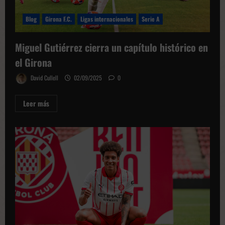
Blog
Girona F.C.
Ligas internacionales
Serie A
Miguel Gutiérrez cierra un capítulo histórico en
el Girona
David Cullell
02/09/2025
0
Leer
Leer más
más
sobre
Miguel
Gutiérrez
cierra
un
capítulo
histórico
en
el
Girona