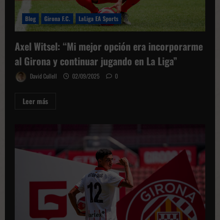
Blog
Girona F.C.
LaLiga EA Sports
Axel Witsel: “Mi mejor opción era incorporarme
al Girona y continuar jugando en La Liga”
David Cullell
02/09/2025
0
Leer
Leer más
más
sobre
Axel
Witsel:
“Mi
mejor
opción
era
incorporarme
al
Girona
y
continuar
jugando
en
La
Liga”