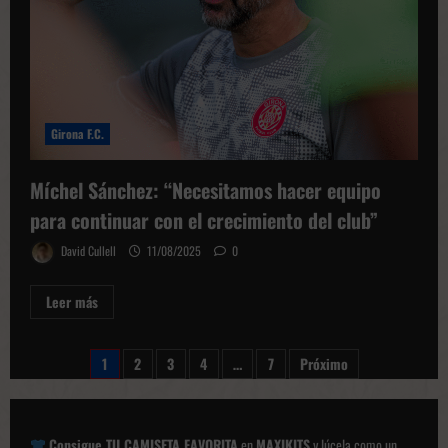
FC
Girona F.C.
Míchel Sánchez: “Necesitamos hacer equipo
para continuar con el crecimiento del club”
David Cullell
11/08/2025
0
Leer
Leer más
más
sobre
Míchel
Sánchez:
Paginación
1
2
3
4
…
7
Próximo
“Necesitamos
hacer
de
equipo
para
entradas
continuar
con
Consigue TU CAMISETA FAVORITA
en
MAXIKITS
y lúcela como un