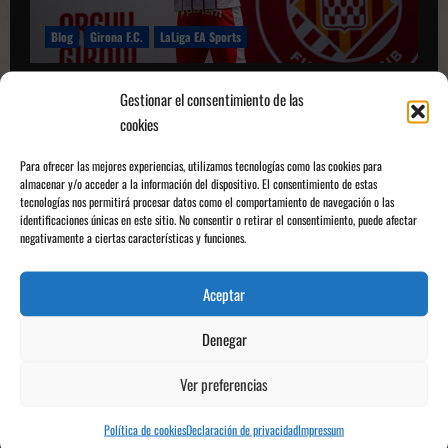
Blog
Girona F.C.
LaLiga EA Sports
Vitor Reis: “Pep Guardiola me dijo que venir a
Gestionar el consentimiento de las
Girona era lo mejor para mí”
cookies
David Cullell
13/08/2025
0
Para ofrecer las mejores experiencias, utilizamos tecnologías como las cookies para
almacenar y/o acceder a la información del dispositivo. El consentimiento de estas
tecnologías nos permitirá procesar datos como el comportamiento de navegación o las
Leer
Leer más
más
identificaciones únicas en este sitio. No consentir o retirar el consentimiento, puede afectar
sobre
negativamente a ciertas características y funciones.
Vitor
Reis:
“Pep
Guardiola
Aceptar
me
dijo
que
Denegar
venir
a
Girona
Ver preferencias
era
lo
mejor
para
Política de cookies
Declaración de privacidad
Impressum
mí”
Girona F.C.
LaLiga EA Sports