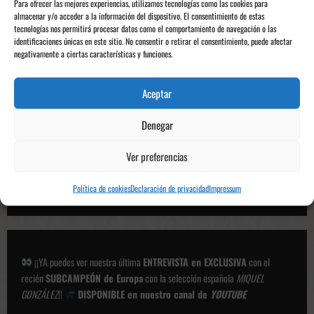
Para ofrecer las mejores experiencias, utilizamos tecnologías como las cookies para
almacenar y/o acceder a la información del dispositivo. El consentimiento de estas
tecnologías nos permitirá procesar datos como el comportamiento de navegación o las
identificaciones únicas en este sitio. No consentir o retirar el consentimiento, puede afectar
negativamente a ciertas características y funciones.
Aceptar
Denegar
Ver preferencias
Política de cookies
Declaración de privacidad
Impressum
¡¡YA puedes ver nuestra última
ENTREVISTA en EXCLUSIVA
con el
recién
SUBCAMPEÓN de Europa
con la selección española
MIQUEL
GONZÁLEZ
!!
DISPONIBLE en nuestro canal de
YOUTUBE