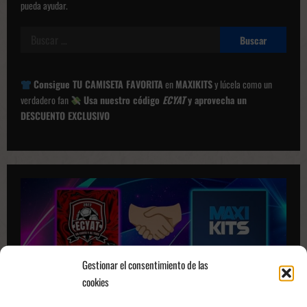
pueda ayudar.
Buscar:
Consigue TU CAMISETA FAVORITA
en
MAXIKITS
y lúcela como un
verdadero fan
Usa nuestro código
ECYAT
y aprovecha un
DESCUENTO EXCLUSIVO
Gestionar el consentimiento de las
cookies