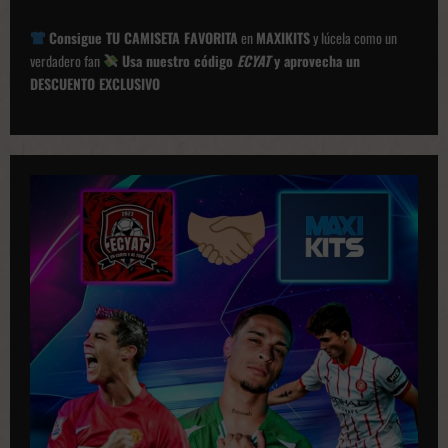
i
Consigue TU CAMISETA FAVORITA
en
MAXIKITS
y lúcela como un
ó
verdadero fan
Usa nuestro código
ECYAT
y aprovecha un
DESCUENTO EXCLUSIVO
n
d
e
p
u
b
l
i
c
a
c
i