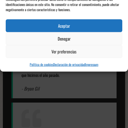
propio jugador hace días anteriores,
aprovechar las
identificaciones únicas en este sitio. No consentir o retirar el consentimiento, puede afectar
segundas oportunidades que el fútbol ofrece
.
negativamente a ciertas características y funciones.
Declaraciones de Bryan Gil, nuevo jugador
Aceptar
del Girona FC:
Denegar
Ver preferencias
Política de cookies
Declaración de privacidad
Impressum
Tenía muy claro que quería estar aquí y darle continuidad a lo
que hicimos el año pasado.
- Bryan Gil