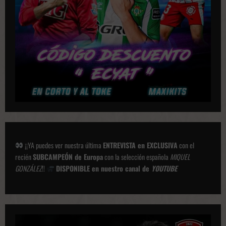
o
n
e
s
¡¡YA puedes ver nuestra última
ENTREVISTA en EXCLUSIVA
con el
recién
SUBCAMPEÓN de Europa
con la selección española
MIQUEL
GONZÁLEZ
!!
DISPONIBLE en nuestro canal de
YOUTUBE