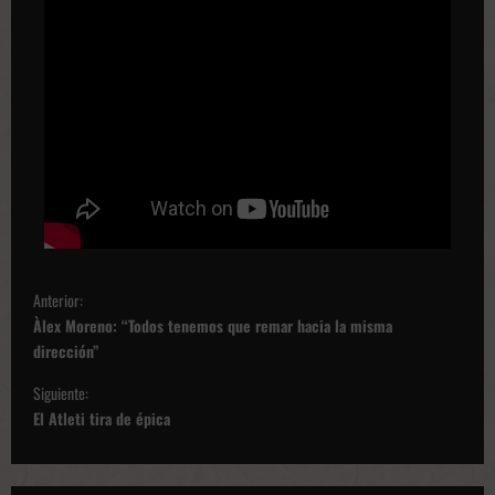
N
Anterior:
a
Àlex Moreno: “Todos tenemos que remar hacia la misma
v
dirección”
e
Siguiente:
g
El Atleti tira de épica
a
c