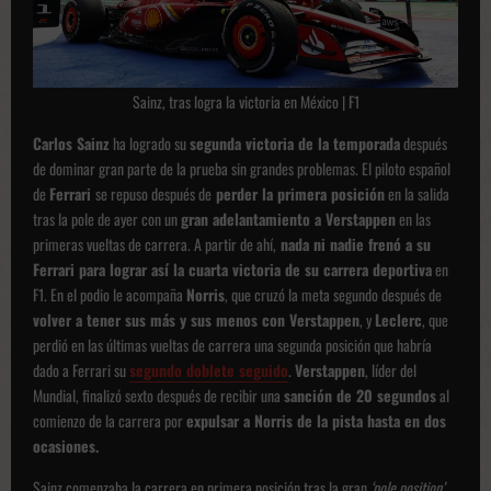
Sainz, tras logra la victoria en México | F1
Carlos Sainz
ha logrado su
segunda victoria de la temporada
después
de dominar gran parte de la prueba sin grandes problemas. El piloto español
de
Ferrari
se repuso después de
perder la primera posición
en la salida
tras la pole de ayer con un
gran adelantamiento a Verstappen
en las
primeras vueltas de carrera. A partir de ahí,
nada ni nadie frenó a su
Ferrari para lograr así la cuarta victoria de su carrera deportiva
en
F1. En el podio le acompaña
Norris
, que cruzó la meta segundo después de
volver a tener sus más y sus menos con Verstappen
, y
Leclerc
, que
perdió en las últimas vueltas de carrera una segunda posición que habría
dado a Ferrari su
segundo doblete seguido
.
Verstappen
, líder del
Mundial, finalizó sexto después de recibir una
sanción de 20 segundos
al
comienzo de la carrera por
expulsar a Norris de la pista hasta en dos
ocasiones.
Sainz comenzaba la carrera en primera posición tras la gran
‘pole position’