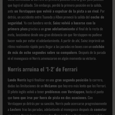
que logró el sábado. Sin embargo, perdió la primera posición en la salida,
ante
un Verstappen que volvió a expulsar de la pista a un rival
. Por
detrás, un accidente entre Tsunoda y Albon provocó la salida del
coche de
seguridad
. Ya con bandera verde,
Sainz volvió a hacerse con la
primera plaza
gracias a un
gran adelantamiento
al final de la recta de
meta, lanzándose desde una gran distancia sin que Verstappen no pudiese
hacer nada por evitar el adelantamiento. A partir de ahí, Sainz imprimió un
ritmo realmente rápido para llegar a las paradas en boxes con un
colchón
de más de ocho segundos sobre su compañero
. Después de la parada
ni el monegasco ni Norris amenazaron en algún momento su victoria.
Norris arruina el ‘1-2’ de Ferrari
Lando Norris
logró finalizar en una
gran segunda posición
la carrera,
dadas las limitaciones de un
McLaren
que hoy era más lento que los Ferrari.
El piloto inglés volvió a tener
problemas con Verstappen
, hasta el punto
que
tuvo que irse por fuera de pista en dos ocasiones
. Con
Verstappen ya detrás por su sanción, Norris pudo acercarse progresivamente
a
Leclerc
tras las paradas, adelantando al monegasco después de
cometer