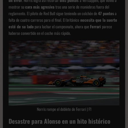
un error
. Norris logra así recortar
diez puntos
a Verstappen, que volvió a
mostrar su
cara más agresiva
tras una serie de maniobras fuera del
reglamento. El piloto de Red Bull sigue teniendo un colchón de
47 puntos
a
falta de cuatro carreras para el final. El británico
necesita que la suerte
esté de su lado
para luchar el campeonato, ahora que
Ferrari
parece
haberse convertido en el coche más rápido.
Norris rompe el doblete de Ferrari |
F1
Desastre para Alonso en un hito histórico