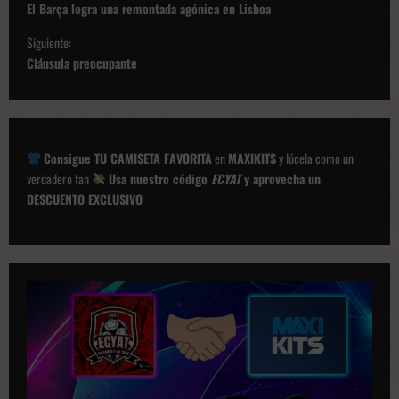
a
El Barça logra una remontada agónica en Lisboa
v
Siguiente:
e
Cláusula preocupante
g
a
c
Consigue TU CAMISETA FAVORITA
en
MAXIKITS
y lúcela como un
i
verdadero fan
Usa nuestro código
ECYAT
y aprovecha un
ó
DESCUENTO EXCLUSIVO
n
d
e
p
u
b
l