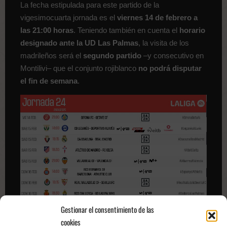
La fecha estipulada para este partido de la
vigesimocuarta jornada es el
viernes 14 de febrero a
las 21:00 horas
.
Teniendo también en cuenta el
horario
designado ante la UD Las Palmas
, la visita de los
madrileños será el
segundo partido
–y consecutivo en
Montilivi– que el conjunto rojiblanco
no podrá disputar
el fin de semana
.
Gestionar el consentimiento de las
cookies