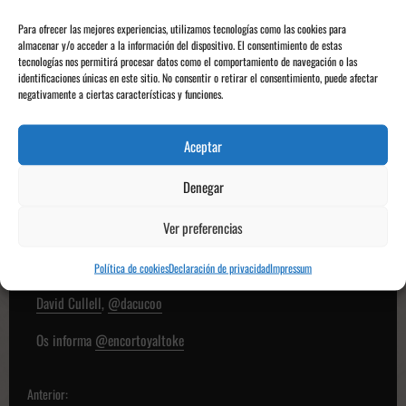
Horarios de la jornada 24 de La Liga EA Sports. | Fuente:
Para ofrecer las mejores experiencias, utilizamos tecnologías como las cookies para
La Liga
almacenar y/o acceder a la información del dispositivo. El consentimiento de estas
tecnologías nos permitirá procesar datos como el comportamiento de navegación o las
La contienda en cuestión se disputará a mediados de
identificaciones únicas en este sitio. No consentir o retirar el consentimiento, puede afectar
negativamente a ciertas características y funciones.
febrero y
Movistar La Liga TV
se encargará de emitir el
partido entre \'
blanc-i-vermells
’ y azulones.
Aceptar
En el partido de la primera vuelta, disputado en el
Coliseum,
el Girona consiguió los tres puntos
Denegar
gracias a un buen remate de cabeza de Yangel
Herrera (0-1)
y se marchó al parón de selecciones con
Ver preferencias
18 puntos en el casillero, a dos de las posiciones
europeas.
Política de cookies
Declaración de privacidad
Impressum
David Cullell
,
@dacucoo
Os informa
@encortoyaltoke
N
Anterior: