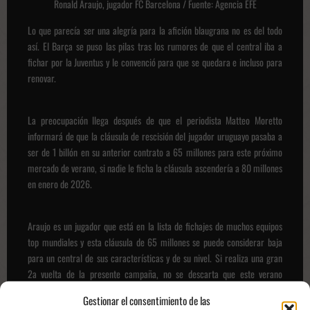
Ronald Araujo, jugador FC Barcelona / Fuente: Agencia EFE
Lo que parecía ser una alegría para la afición blaugrana no es del todo
así. El Barça se puso las pilas tras los rumores de que el central iba a
fichar por la Juventus y le convenció para que se quedara e incluso para
renovar.
La preocupación llega después de que el periodista Matteo Moretto
informará de que la cláusula de rescisión del jugador uruguayo pasaba a
ser de 1 billón en su anterior contrato a 65 millones para este próximo
mercado de verano, si nadie le ficha la cláusula ascendería a 80 millones
en enero de 2026.
Araujo es un jugador que está en la lista de fichajes de muchos equipos
top mundiales y esta cláusula de 65 millones se puede considerar baja
para un central de sus características y de su nivel. Si realiza una gran
2a vuelta de la presente campaña, no se descarta que este verano
volvamos a tener el culebrón Araujo en Barcelona.
Gestionar el consentimiento de las