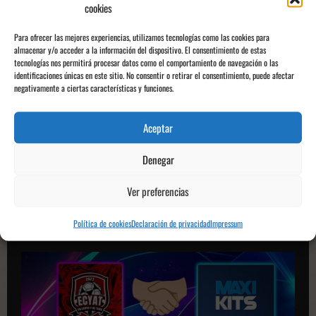
cookies
N
Anterior:
a
El Girona FC recibirá al Getafe el viernes 14 de febrero a las 21:00
Para ofrecer las mejores experiencias, utilizamos tecnologías como las cookies para
almacenar y/o acceder a la información del dispositivo. El consentimiento de estas
v
Siguiente:
tecnologías nos permitirá procesar datos como el comportamiento de navegación o las
e
identificaciones únicas en este sitio. No consentir o retirar el consentimiento, puede afectar
Hansi Flick: «Estoy encantado con el trabajo de Deco»
negativamente a ciertas características y funciones.
g
a
Aceptar
c
Consigue TU CAMISETA FAVORITA
en
MAXIKITS
y lúcela como un
Denegar
i
verdadero fan
Usa nuestro código
ECYAT
y aprovecha un
ó
DESCUENTO EXCLUSIVO
Ver preferencias
n
Política de cookies
Declaración de privacidad
Impressum
d
e
p
u