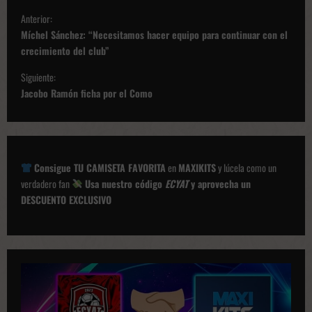
N
Anterior:
a
Míchel Sánchez: “Necesitamos hacer equipo para continuar con el
v
crecimiento del club”
e
Siguiente:
g
Jacobo Ramón ficha por el Como
a
c
i
Consigue TU CAMISETA FAVORITA
en
MAXIKITS
y lúcela como un
ó
verdadero fan
Usa nuestro código
ECYAT
y aprovecha un
DESCUENTO EXCLUSIVO
n
d
e
p
u