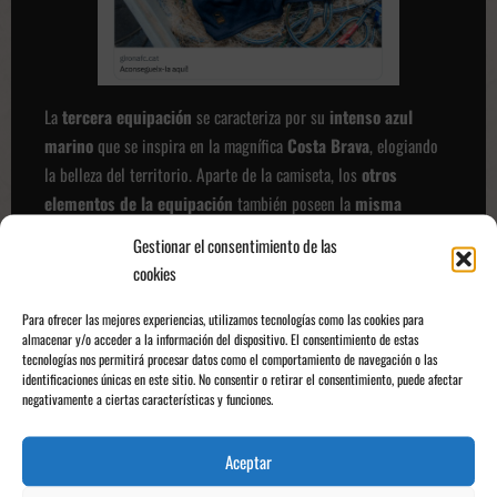
La
tercera equipación
se caracteriza por su
intenso azul
marino
que se inspira en la magnífica
Costa Brava
, elogiando
la belleza del territorio. Aparte de la camiseta, los
otros
elementos de la equipación
también poseen la
misma
tonalidad
para conseguir un diseño tonal elegante.
Pero eso no
Gestionar el consentimiento de las
es todo. A diferencia de las dos camisetas presentadas
cookies
anteriormente, una de las
decisiones más simbólicas
de esta
tercera casaca ha sido
substituir el escudo por el emblema
Para ofrecer las mejores experiencias, utilizamos tecnologías como las cookies para
almacenar y/o acceder a la información del dispositivo. El consentimiento de estas
del “
Orgull Gironí
”
. Con este elemento que arraiga la
tecnologías nos permitirá procesar datos como el comportamiento de navegación o las
identidad
y el
territorio gerundense
, se busca impulsar el
identificaciones únicas en este sitio. No consentir o retirar el consentimiento, puede afectar
negativamente a ciertas características y funciones.
talento local
y la personalidad única de la provincia.
Aceptar