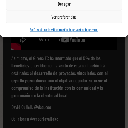
Denegar
Ver preferencias
Política de cookies
Declaración de privacidad
Impressum
Asimismo, el Girona FC ha informado que el
5%
de los
beneficios
obtenidos con la
venta
de esta equipación irán
destinados al
desarrollo de proyectos vinculados con el
orgullo gerundense
, con el objetivo de poder
reforzar el
compromiso de la institución con la comunidad
y la
promoción de la identidad local
.
David Cullell
,
@dacucoo
Os informa
@encortoyaltoke