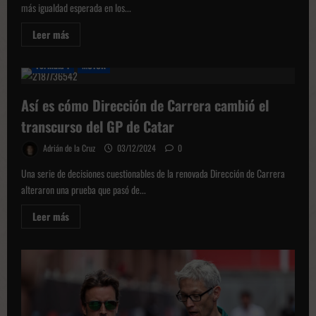
más igualdad esperada en los...
Leer
Leer más
más
sobre
¿Qué
Fórmula 1
MOTOR
esperar
del
2025
Así es cómo Dirección de Carrera cambió el
en
la
F1?
transcurso del GP de Catar
Adrián de la Cruz
03/12/2024
0
Una serie de decisiones cuestionables de la renovada Dirección de Carrera
alteraron una prueba que pasó de...
Leer
Leer más
más
sobre
Así
es
cómo
Dirección
de
Carrera
cambió
el