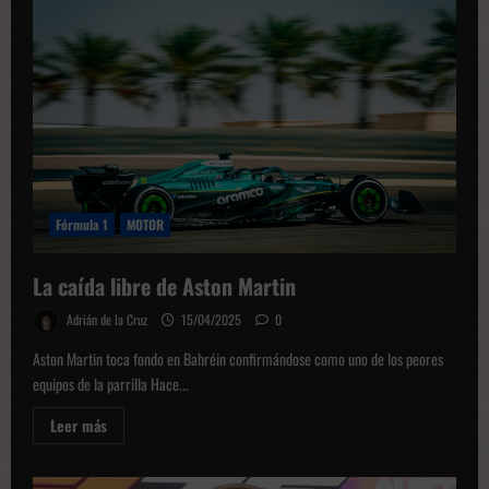
Fórmula 1
MOTOR
La caída libre de Aston Martin
Adrián de la Cruz
15/04/2025
0
Aston Martin toca fondo en Bahréin confirmándose como uno de los peores
equipos de la parrilla Hace...
Leer
Leer más
más
sobre
La
caída