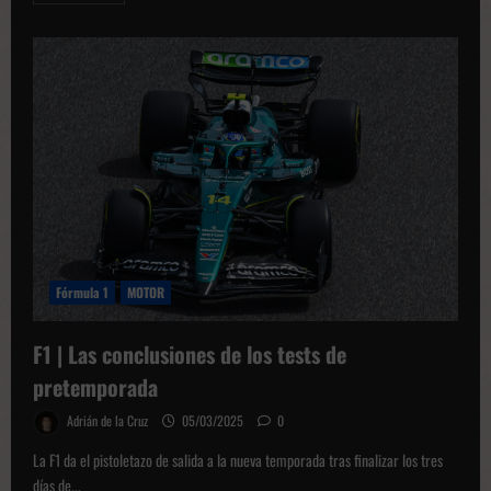
sobre
GP
de
Australia
|
Norris
se
lleva
la
primera
carrera
del
año
Fórmula 1
MOTOR
F1 | Las conclusiones de los tests de
pretemporada
Adrián de la Cruz
05/03/2025
0
La F1 da el pistoletazo de salida a la nueva temporada tras finalizar los tres
días de...