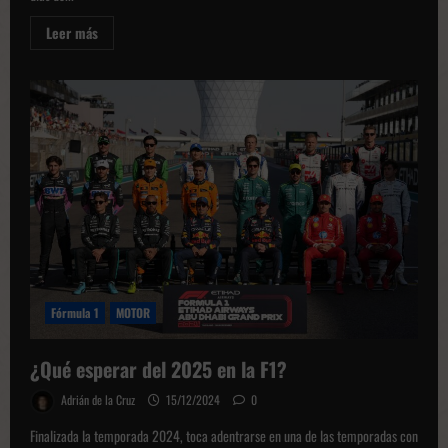
Leer
Leer más
más
sobre
F1
|
Las
conclusiones
de
los
tests
de
pretemporada
Fórmula 1
MOTOR
¿Qué esperar del 2025 en la F1?
Adrián de la Cruz
15/12/2024
0
Finalizada la temporada 2024, toca adentrarse en una de las temporadas con