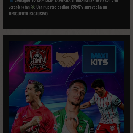
la
‘pole’
verdadero fan
Usa nuestro código
ECYAT
y aprovecha un
en
DESCUENTO EXCLUSIVO
Japón