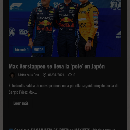
para
Imola
Fórmula 1
MOTOR
Max Verstappen se lleva la ‘pole’ en Japón
Adrián de la Cruz
06/04/2024
0
El holandés saldrá de nuevo primero en la parrilla, seguido muy de cerca de
Sergio Pérez Max...
Leer
Leer más
más
sobre
Max
Verstappen
se
lleva
Consigue TU CAMISETA FAVORITA
en
MAXIKITS
y lúcela como un