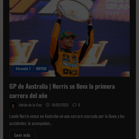
libre
de
Aston
Martin
Fórmula 1
MOTOR
GP de Australia | Norris se lleva la primera
carrera del año
Adrián de la Cruz
16/03/2025
0
Lando Norris vence en Australia en una carrera marcada por la lluvia y los
accidentes, le acompañan...
Leer
Leer más
más