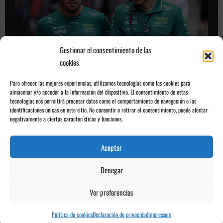
transcurso
del
GP
de
Catar
Gestionar el consentimiento de las
cookies
Fórmula 1
MOTOR
Para ofrecer las mejores experiencias, utilizamos tecnologías como las cookies para
almacenar y/o acceder a la información del dispositivo. El consentimiento de estas
La revolución que viene en Aston Martin
tecnologías nos permitirá procesar datos como el comportamiento de navegación o las
identificaciones únicas en este sitio. No consentir o retirar el consentimiento, puede afectar
Adrián de la Cruz
22/11/2024
0
negativamente a ciertas características y funciones.
La salida de Dan Fallows del equipo inglés podría ser la primera pieza de una
reconstrucción en...
Aceptar
Leer
Leer más
más
Denegar
sobre
La
revolución
Ver preferencias
que
viene
en
Política de cookies
Declaración de privacidad
Impressum
Aston
Martin