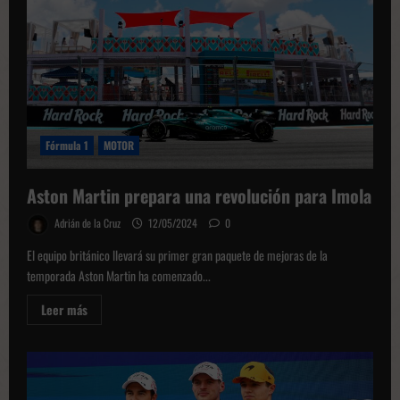
Martin
Fórmula 1
MOTOR
Aston Martin prepara una revolución para Imola
Adrián de la Cruz
12/05/2024
0
El equipo británico llevará su primer gran paquete de mejoras de la
temporada Aston Martin ha comenzado...
Leer
Leer más
más
sobre
Aston
Martin
prepara
una
revolución