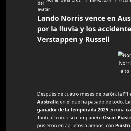
Adrián de la Cruz
16/03/2025
0 com
Lando Norris vence en Aus
por la lluvia y los acciden
Verstappen y Russell
Norri
alto
Después de cuatro meses de parón, la
F1 
Australia
en el que ha pasado de todo.
La
ganador de la temporada 2025
en una
ca
Tanto él como su compañero
Oscar Piastr
pusieron en aprietos a ambos, con
Piastr