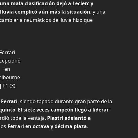
una mala clasificación dejó a Leclerc y
 lluvia complicó aún más la situación
, y una
cambiar a neumáticos de lluvia hizo que
Ferrari
cepcionó
en
elbourne
|
F1 (X)
Ferrari
, siendo tapado durante gran parte de la
 quinto
.
El siete veces campeón llegó a liderar
rdió toda la ventaja.
Piastri adelantó a
 los
Ferrari en octava y décima plaza
.