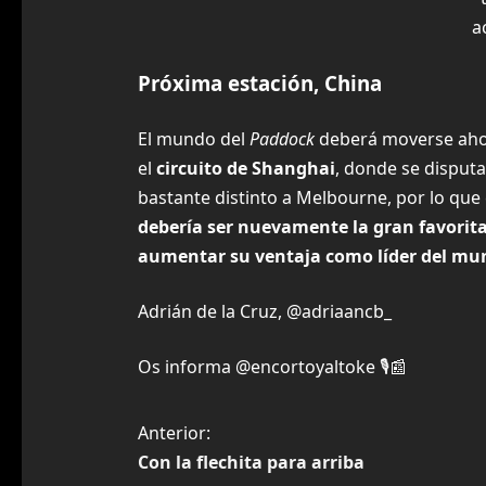
a
Próxima estación, China
El mundo del
Paddock
deberá moverse ahor
el
circuito de Shanghai
, donde se disputa
bastante distinto a Melbourne, por lo que
debería ser nuevamente la gran favorit
aumentar su ventaja como líder del mu
Adrián de la Cruz, @adriaancb_
Os informa @encortoyaltoke 🎙️📰
N
Anterior:
Con la flechita para arriba
a