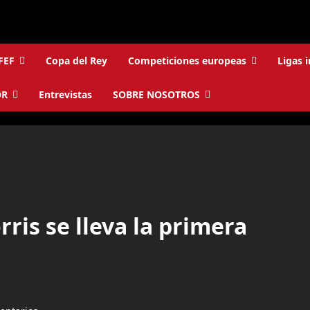
FEF
Copa del Rey
Competiciones europeas
Ligas 
OR
Entrevistas
SOBRE NOSOTROS
rris se lleva la primera