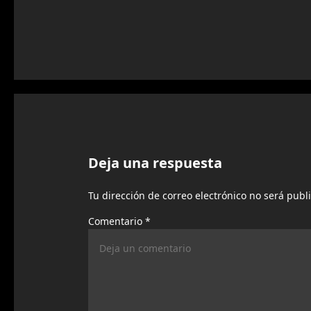
v
e
g
a
c
i
Deja una respuesta
ó
n
Tu dirección de correo electrónico no será publ
d
Comentario
*
e
p
u