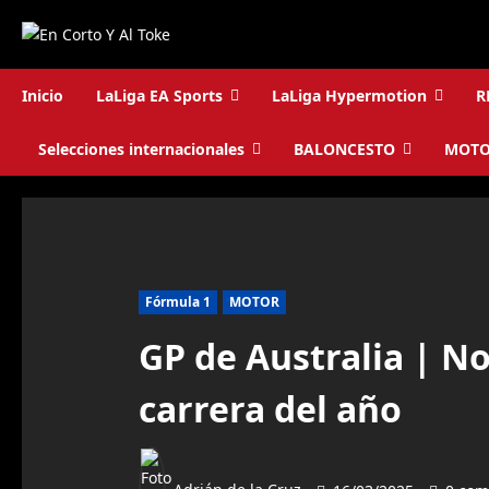
Saltar
al
contenido
Inicio
LaLiga EA Sports
LaLiga Hypermotion
R
Selecciones internacionales
BALONCESTO
MOT
Fórmula 1
MOTOR
GP de Australia | No
carrera del año