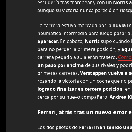
escudería tras trompear y con un
Norris 
aunque su victoria nunca pareció en riesg
La carrera estuvo marcada por la
lluvia i
neumático intermedio para luego pasar a
aparecer.
En cabeza,
Norris
supo cuándo h
para no perder la primera posición, y
agua
carrera pegado a su alerón trasero.
Como 
un paso por encima
de sus rivales y podr
primeras carreras.
Verstappen vuelve a 
rozando la victoria con un coche que no pa
logrado finalizar en tercera posición
, en
cerca por su nuevo compañero,
Andrea Ki
Ferrari, atrás tras un nuevo error 
Los dos pilotos de
Ferrari han tenido un