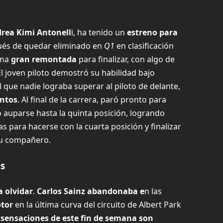
rea Kimi Antonell
i, ha tenido un
estreno para
spués de quedar eliminado en
Q1
en clasificación
una
gran remontada
para finalizar, con algo de
El joven piloto demostró su habilidad bajo
ue nadie lograba superar al piloto de delante,
untos
. Al final de la carrera, paró pronto para
o auparse hasta la quinta posición, logrando
as para hacerse con la cuarta posición y finalizar
su compañero.
s
a olvidar
.
Carlos Sainz abandonaba e
n las
otor
en la última curva del circuito de Albert Park
 sensaciones de este fin de semana son