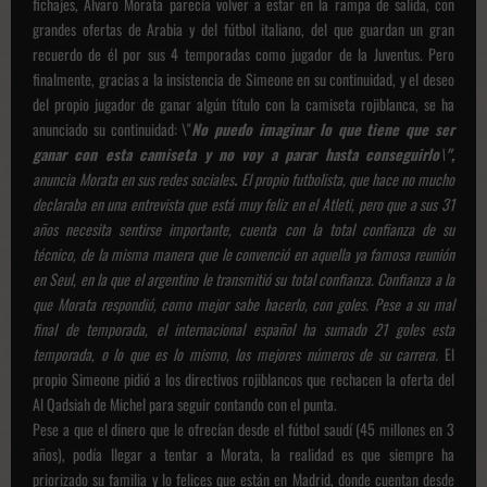
fichajes, Álvaro Morata parecía volver a estar en la rampa de salida, con
grandes ofertas de Arabia y del fútbol italiano, del que guardan un gran
recuerdo de él por sus 4 temporadas como jugador de la Juventus. Pero
finalmente, gracias a la insistencia de Simeone en su continuidad, y el deseo
del propio jugador de ganar algún título con la camiseta rojiblanca, se ha
anunciado su continuidad: \"
No puedo imaginar lo que tiene que ser
ganar con esta camiseta y no voy a parar hasta conseguirlo\",
anuncia
Morata en sus redes sociales
.
El propio futbolista, que hace no mucho
declaraba en una entrevista que está muy feliz en el Atleti, pero que a sus 31
años necesita sentirse importante, cuenta con la total confianza de su
técnico, de la misma manera que le convenció en aquella ya famosa reunión
en Seul, en la que el argentino le transmitió su total confianza. Confianza a la
que Morata respondió, como mejor sabe hacerlo, con goles. Pese a su mal
final de temporada, el internacional español ha sumado 21 goles esta
temporada, o lo que es lo mismo, los mejores números de su carrera.
El
propio Simeone pidió a los directivos rojiblancos que rechacen la oferta del
Al Qadsiah de Michel para seguir contando con el punta.
Pese a que el dinero que le ofrecían desde el fútbol saudí (45 millones en 3
años), podía llegar a tentar a Morata, la realidad es que siempre ha
priorizado su familia y lo felices que están en Madrid, donde cuentan desde