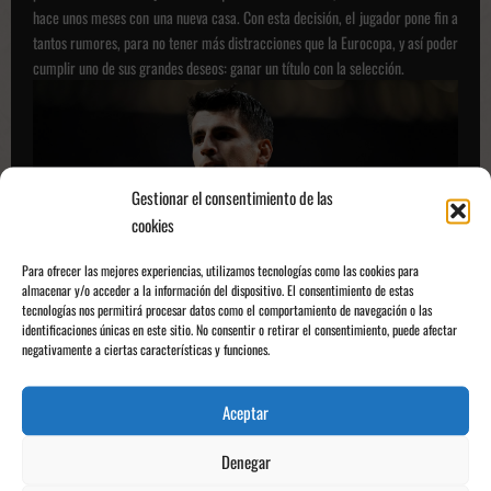
hace unos meses con una nueva casa. Con esta decisión, el jugador pone fin a
tantos rumores, para no tener más distracciones que la Eurocopa, y así poder
cumplir uno de sus grandes deseos: ganar un título con la selección.
Gestionar el consentimiento de las
cookies
Para ofrecer las mejores experiencias, utilizamos tecnologías como las cookies para
almacenar y/o acceder a la información del dispositivo. El consentimiento de estas
tecnologías nos permitirá procesar datos como el comportamiento de navegación o las
identificaciones únicas en este sitio. No consentir o retirar el consentimiento, puede afectar
Fuente: ESPN
negativamente a ciertas características y funciones.
N
Anterior:
Aceptar
a
Portugal gana en penaltis con una actuación histórica de Diogo
v
Costa
Denegar