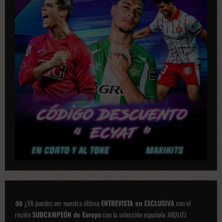
a
c
i
o
n
e
s
¡¡YA puedes ver nuestra última
ENTREVISTA en EXCLUSIVA
con el
recién
SUBCAMPEÓN de Europa
con la selección española
MIQUEL