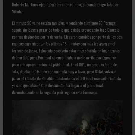
Roberto Martínez ejecutaba el primer cambio, entrando Diogo Jota por
Vitinha.
El minuto 90 ya no estaba tan lejos, y rondando el minuto 70 Portugal
seguía sin ideas a pesar de todo lo que estaba provocando Joao Cancelo
con sus desbordes por la derecha. Llegaron cambios por parte de los dos
equipos para afrontar los últimos 15 minutos con más frescura en el
terreno de juego. Eslovenia consiguió estar muy cómoda un buen tramo
del partido, pues Portugal no encontraba a nadie arriba para generar
pese a la aproximación del pitido final. En el 89\', un pase perfecto de
Jota, dejaba a Cristiano con una bola muy a favor, pero Oblak volvió a
parar el remate de Ronaldo, manteniendo el 0-0 en el marcador cuando
ya solo quedaban 4\' de descuento. Así llegaria el pitido final,
desembocando en la segunda prórroga de esta Eurocopa.