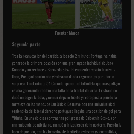
Fuente: Marca
Segunda parte
Tras la reanudación del partido, a los solo 2 minutos Portugal ya había
genarado la primera ocasión con una gran jugada individual de Joao
Cancelo y un rechace a Bernardo Silva. El encuentro seguía la misma
línea, Portugal dominando y Eslovenia dando argumentos para dar la
sorpresa. En el minuto 54 Cancelo, que era el futbolista que más peligro
estaba generando, recibió una falta en la frontal del area. Cristiano no
dudó en coger la bola, y con un disparo fuerte y recto puso a prueba la
fortaleza de las manos de Jan Oblak. De nuevo con una individualidad
espléndida del lateral derecho portugués llegaba una ocasión de gol para
Vitinha. En una de esas contras tan peligrosas de Eslovenia Sesko, con
una galopada de atletismo, mandó a la izquierda de la portería. Pasada la
hora de partido, con las bengalas de la afición eslovena ya encendidas,