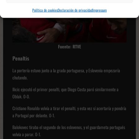
Política de cookies
Declaración de privacidad
Impressum
Fuente: RTVE
Penaltis
La portería estuvo junto a la grada portuguesa, y Eslovenia empezaría
chutando.
Ilicic ejecutó el primer penalti, que Diogo Costa paró similarmente a
Oblak. 0-0.
Cristiano Ronaldo volvía a tirar el penalti, y esta vez sí acertaría y pondría
a Portugal por delante. 0-1.
Balokovec tiraba el segundo de los eslovenos, y el guardameta portugués
volvía a parar. 0-1.