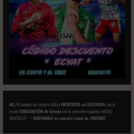
a
c
i
o
n
e
s
¡¡YA puedes ver nuestra última
ENTREVISTA en EXCLUSIVA
con el
recién
SUBCAMPEÓN de Europa
con la selección española
MIQUEL
GONZÁLEZ
!!
DISPONIBLE en nuestro canal de
YOUTUBE