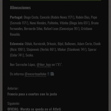
Alineaciones
Portugal:
Diogo Costa, Cancelo (Rubén Neves 117\'), Rubén Días, Pepe
(Semedo 117\'), Nuno Mendes, Palhinha, Vitinha (Diogo Jota 65\'), Bruno
Fernandes, Bernardo Silva, Rafael Leao (Conceiçao 76\'), Cristiano
Ronaldo.
Eslovenia:
Oblak, Karnicnik, Drkusic, Bijol, Balkovec, Adam Cerin, Elsnik
(Ilicic 106\'), Stojanovic (Verbic 86\'), Mlakar (Stankovic 74\'), Sporar
(Celar 74\'), Sesko.
Iker Sorroche López,
@iker_lopz
en \"X\".
Os informa
@encortoyaltoke
N
Anterior:
a
Francia pasa a cuartos con lo justo
v
Siguiente:
e
OFICIAL: Morata se queda en el Atleti