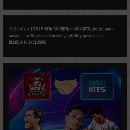
g
a
c
Consigue TU CAMISETA FAVORITA
en
MAXIKITS
y lúcela como un
i
verdadero fan
Usa nuestro código
ECYAT
y aprovecha un
ó
DESCUENTO EXCLUSIVO
n
d
e
p
u
b
l
i
c