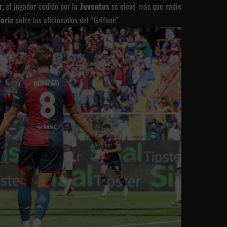
r
, el jugador cedido por la
Juventus
se elevó más que nadie
foria
entre los aficionados del “Grifone”.