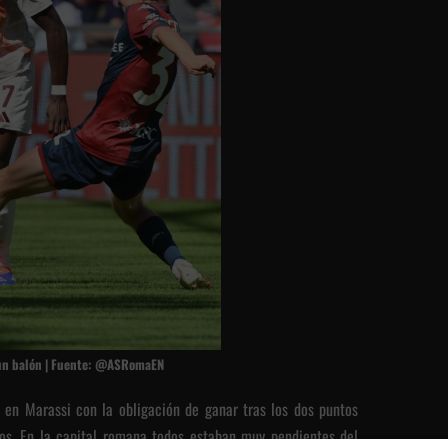
un balón | Fuente: @ASRomaEN
en Marassi con la obligación de ganar tras los dos puntos
ros. En la capital romana todos estaban muy pendientes del