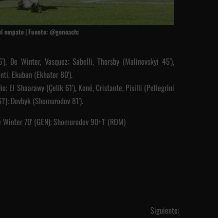
el empate | Fuente: @genoacfc
45'), De Winter, Vasquez; Sabelli, Thorsby (Malinovskyi 45'),
nti, Ekuban (Ekhator 80').
ño; El Shaarawy (Çelik 61'), Koné, Cristante, Pisilli (Pellegrini
1'); Dovbyk (Shomurodov 81').
 De Winter 70' (GEN); Shomurodov 90+1' (ROM)
Siguiente: