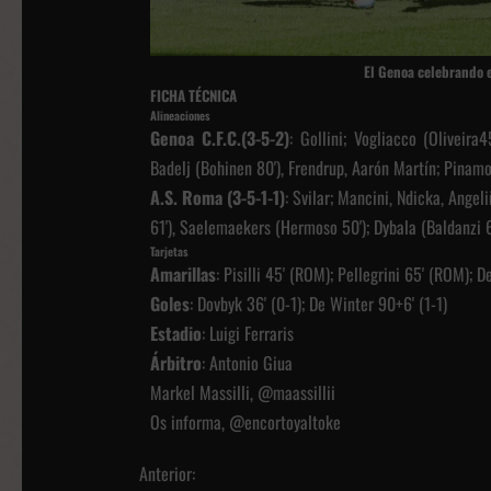
El Genoa celebrando 
FICHA TÉCNICA
Alineaciones
Genoa C.F.C.(3-5-2)
: Gollini; Vogliacco (Oliveira
Badelj (Bohinen 80'), Frendrup, Aarón Martín; Pinamo
A.S. Roma (3-5-1-1)
: Svilar; Mancini, Ndicka, Angeli
61'), Saelemaekers (Hermoso 50'); Dybala (Baldanzi 6
Tarjetas
Amarillas
: Pisilli 45' (ROM); Pellegrini 65' (ROM);
Goles
: Dovbyk 36' (0-1); De Winter 90+6' (1-1)
Estadio
: Luigi Ferraris
Árbitro
: Antonio Giua
Markel Massilli, @maassillii
Os informa, @encortoyaltoke
N
Anterior: