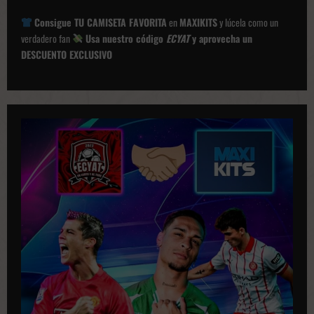
c
Consigue TU CAMISETA FAVORITA
en
MAXIKITS
y lúcela como un
i
verdadero fan
Usa nuestro código
ECYAT
y aprovecha un
ó
DESCUENTO EXCLUSIVO
n
d
e
p
u
b
l
i
c
a
c