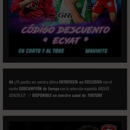
i
o
n
e
s
¡¡YA puedes ver nuestra última
ENTREVISTA en EXCLUSIVA
con el
recién
SUBCAMPEÓN de Europa
con la selección española
MIQUEL
GONZÁLEZ
!!
DISPONIBLE en nuestro canal de
YOUTUBE