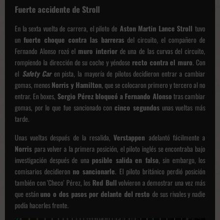
Fuerte accidente de Stroll
En la sexta vuelta de carrera, el piloto de
Aston Martin Lance Stroll
tuvo
un
fuerte choque contra las barreras
del circuito, el compañero de
Fernando Alonso rozó el
muro interior
de una de las curvas del circuito,
rompiendo la dirección de su coche y yéndose
recto contra el muro
. Con
el
Safety Car
en pista, la mayoría de pilotos decidieron entrar a cambiar
gomas, menos
Norris y Hamilton
, que se colocaron primero y tercero al no
entrar. En boxes,
Sergio Pérez bloqueó a Fernando Alonso
tras cambiar
gomas, por lo que fue sancionado con
cinco segundos
unas vueltas más
tarde.
Unas vueltas después de la resalida,
Verstappen
adelantó fácilmente a
Norris
para volver a la primera posición, el piloto inglés se encontraba bajo
investigación después de una
posible salida en falso
, sin embargo, los
comisarios decidieron
no sancionarle
. El piloto británico perdió posición
también con 'Checo' Pérez, los
Red Bull
volvieron a demostrar una vez más
que están
uno o dos pasos por delante del resto
de sus rivales y nadie
podía hacerles frente.