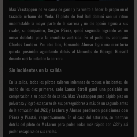
Max Verstappen
no se cansa de ganar y ha vuelto a hacer lo propio en el
trazado urbano de Yeda
. El piloto de Red Bull dominó con un ritmo
incontestable la mayor parte de la carrera y no dio opción alguna a sus
rivales, su compañero,
Sergio Pérez
, quedó
segundo
, logrando así un
nuevo
doblete
para la escudería austriaca. En el podio les acompañó
Charles Leclerc
. Por otro lado,
Fernando Alonso
logró una
meritoria
quinta posición
aguantando detrás al Mercedes de
George Russell
durante casi la mitad de la carrera.
Sin incidentes en la salida
En la salida, todos los pilotos salieron indemnes de toques o incidentes, de
hecho de los diez primeros,
solo Lance Stroll ganó una posición
en
comparación a su posición de salida.
Max Verstappen
puso rápido pies en
polvorosa y logró escaparse de sus perseguidores a más de un segundo antes
de la activación del
DRS
, y
Leclerc y Alonso perdieron posiciones con
Pérez y Piastri
, respectivamente. En el caso del asturiano, se mantuvo
detrás del piloto de
McLaren
para poder rodar más rápido con
DRS
y así
poder escaparse de sus rivales.