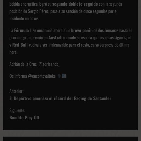
bebida energética logró su
segundo doblete seguido
con la segunda
posición de Sergio Pérez, pese a su sanción de cinco segundos por el
incidente en boxes.
La
Fórmula 1
se encamina ahora a un
breve parón
de dos semanas hasta el
próximo gran premio en
Australia
, donde se espera que las cosas sigan igual
y
Red Bull
vuelva a ser inalcanzable para el resto, salvo sorpresa de última
hora.
Adrián de la Cruz, @adriaancb_
Os informa @encortoyaltoke
N
Anterior:
a
El Deportivo amenaza el récord del Racing de Santander
v
Siguiente:
e
Bendito Play-Off
g
a