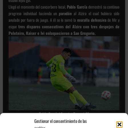
estuvo lejos gol.
Llegó el momento del cancerbero local,
Pablo García
demostró su continuo
progreso individual haciendo un
paradón
al Alzira el cual hubiera sido
anulado por fuera de juego. A él se le sumó la
muralla defensiva
de Mir y
esque
tres disparos consecutivos del Alzira con tres despejes de
Peleteiro, Kaiser e Ivi enloquecieron a San Gregorio.
Pablo García | Fuente: Torrent CF
Para acabar la primera parte, se repartieron las ocasiones con otro paradón
Gestionar el consentimiento de las
de
Leandro
y un disparo largo de
Michel
que
Roan
le negó.
cookies