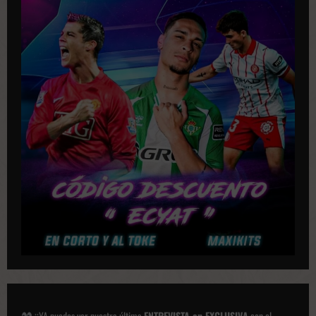
l
i
c
a
c
i
o
n
e
s
¡¡YA puedes ver nuestra última
ENTREVISTA en EXCLUSIVA
con el