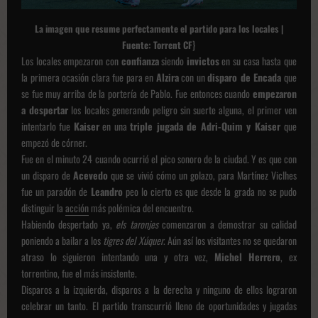
La imagen que resume perfectamente el partido para los
locales |
}
Fuente: Torrent CF
Los locales empezaron con
confianza
siendo
invictos
en su casa hasta que
la primera ocasión clara fue para en
Alzira
con un
disparo de Encada
que
se fue muy arriba de la portería de Pablo. Fue entonces cuando
empezaron
a despertar
los locales generando peligro sin suerte alguna, el primer ven
intentarlo fue
Kaiser
en una
triple jugada de
Adri-Quim y Kaiser
que
empezó de córner.
Fue en el minuto 24 cuando ocurrió el pico sonoro de la ciudad. Y es que con
un disparo de
Acevedo
que se vivió cómo un golazo, para Martínez Viclhes
fue un paradón de
Leandro
peo lo cierto es que desde la grada no se pudo
distinguir la
acción
más polémica del encuentro.
Habiendo despertado ya,
els taronjes
comenzaron a demostrar su calidad
poniendo a bailar a los
tigres del Xúquer
. Aún así los visitantes no se quedaron
atraso lo siguieron intentando una y otra vez,
Michel Herrero
, ex
torrentino, fue el más insistente.
Disparos a la izquierda, disparos a la derecha y ninguno de ellos lograron
celebrar un tanto. El partido transcurrió lleno de oportunidades y jugadas