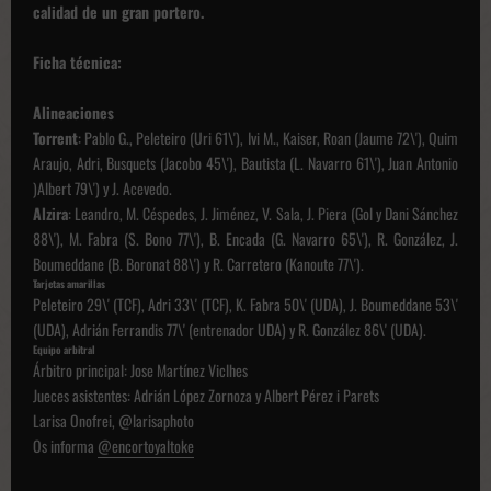
calidad de un gran portero.
Ficha técnica:
Alineaciones
Torrent
: Pablo G., Peleteiro (Uri 61\'), Ivi M., Kaiser, Roan (Jaume 72\'), Quim
Araujo, Adri, Busquets (Jacobo 45\'), Bautista (L. Navarro 61\'), Juan Antonio
)Albert 79\') y J. Acevedo.
Alzira
: Leandro, M. Céspedes, J. Jiménez, V. Sala, J. Piera (Gol y Dani Sánchez
88\'), M. Fabra (S. Bono 77\'), B. Encada (G. Navarro 65\'), R. González, J.
Boumeddane (B. Boronat 88\') y R. Carretero (Kanoute 77\').
Tarjetas amarillas
Peleteiro 29\' (TCF), Adri 33\' (TCF), K. Fabra 50\' (UDA), J. Boumeddane 53\'
(UDA), Adrián Ferrandis 77\' (entrenador UDA) y R. González 86\' (UDA).
Equipo arbitral
Árbitro principal: Jose Martínez Viclhes
Jueces asistentes: Adrián López Zornoza y Albert Pérez i Parets
Larisa Onofrei
,
@larisaphoto
Os informa
@encortoyaltoke
N