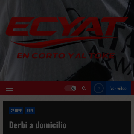
Saltar
al
contenido
Ver vídeo
Menú
principal
2ª RFEF
RFEF
Derbi a domicilio