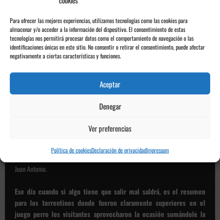
Los de Mir salieron del vestuario con hambre, notándose en las numerosas
Para ofrecer las mejores experiencias, utilizamos tecnologías como las cookies para
ocasiones y disparos a puerta que
Leandro
evitaba a toda costa. Justo
almacenar y/o acceder a la información del dispositivo. El consentimiento de estas
tecnologías nos permitirá procesar datos como el comportamiento de navegación o las
cuando San Gregorio empezó a animarse,
llegó el único gol del derbi,
identificaciones únicas en este sitio. No consentir o retirar el consentimiento, puede afectar
una pequeña chilena de Piera que Pablo
no pudo evitar.
negativamente a ciertas características y funciones.
Aceptar
\'Creo que hemos sido muy superiores, si peguntas a cualquiera del campo te dirá
quién ha sido el mejor de ellos: su portero Leandro\'
Denegar
Esas fueron las palabras de Vicente Mir que resume el partido y la realidad es
que el Torrent seguía presionando pese al gol, ganando muchos saques de
Ver preferencias
banda sintiéndose las ganas de puntuar aunque perdiéndolo en el último pase,
siendo al contrario y llegando a disparar al arqueo, Leandro lo impedía una y
Política de cookies
Declaración de privacidad
Impressum
otra vez. Fueron varios los que lo desafiaron, entre ellos Quim, Acevedo y
Juan Antonio.
Ese día cuando si algo tiene que salir mal saldrá, es el resumen
para los torrentinos donde fueron claramente superiores en el
juego perro los visitantes aprovecharon la ocasión sumándole la