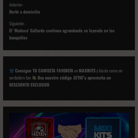
N
Anterior:
a
Derbi a domicilio
v
Siguiente:
e
El ‘Muñeco’ Gallardo continua agrandando su leyenda en los
g
banquillos
a
c
i
Consigue TU CAMISETA FAVORITA
en
MAXIKITS
y lúcela como un
ó
verdadero fan
Usa nuestro código
ECYAT
y aprovecha un
DESCUENTO EXCLUSIVO
n
d
e
p
u
b