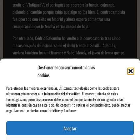
sentir el \"latigazo\", el portugués se acercó a la banda, cojeando,
pidiendo el cambio porque sabía que algo no iba bien. El centrocampista
fue operado con éxito en Madrid y ahora espera comenzar una
recuperación que le tendrá varios meses de baja.
Por otro lado, Cédric Bakambu ha vuelto a la convocatoria tras cinco
meses después de lesionarse en el derbi frente al Sevilla. Además,
vuelven también Juanmi Jiménez y Nobel Mendy, el joven defensa que se
postula como cuarto central de la plantilla y que tan buenas sensaciones
dejó en sus primeras apariciones. En cuanto a las bajas, el Ingeniero no
Gestionar el consentimiento de las
podrá contar ni con Marc Bartra ni con Johnny Cardoso, que ha sido baja
cookies
de última hora por unas molestias musculares, además de los lesionados
Isco y Carvalho.
Para ofrecer las mejores experiencias, utilizamos tecnologías como las cookies para
almacenar y/o acceder a la información del dispositivo. El consentimiento de estas
tecnologías nos permitirá procesar datos como el comportamiento de navegación o las
Sin terminar de convencer
identificaciones únicas en este sitio. No consentir o retirar el consentimiento, puede afectar
A pesar de conseguir un meritorio empate frente al Athletic Club en San
negativamente a ciertas características y funciones.
Mamés en la primera jornada, el Getafe de José Bordalás sigue sin
convencer y, sobre todo, sigue sin ganar. Es cierto que ha tenido cuatro
Aceptar
jornadas muy exigentes frente a los de Ernesto Valverde, Rayo Vallecano,
Real Sociedad y Sevilla, sin embargo, los partidos en Vallecas y Nervión