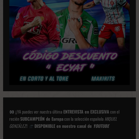
c
i
o
n
e
s
¡¡YA puedes ver nuestra última
ENTREVISTA en EXCLUSIVA
con el
recién
SUBCAMPEÓN de Europa
con la selección española
MIQUEL
GONZÁLEZ
!!
DISPONIBLE en nuestro canal de
YOUTUBE