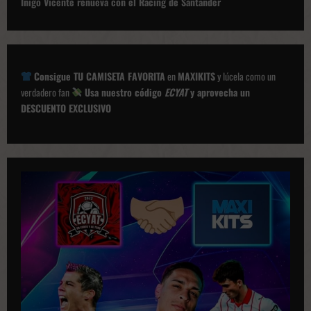
g
Iñigo Vicente renueva con el Racing de Santander
a
c
i
Consigue TU CAMISETA FAVORITA
en
MAXIKITS
y lúcela como un
ó
verdadero fan
Usa nuestro código
ECYAT
y aprovecha un
DESCUENTO EXCLUSIVO
n
d
e
p
u
b
l
i
c
a