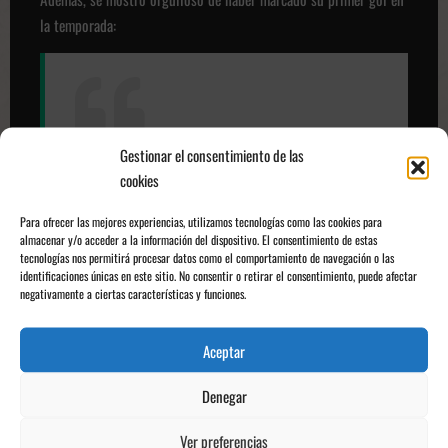
la temporada:
Gestionar el consentimiento de las
No fue el mejor gol de mi carrera, pero sirvió para abrir
cookies
el marcador. Tenía que estrenarme en liga esta
temporada, y siempre es bueno hacerlo en casa
.
Para ofrecer las mejores experiencias, utilizamos tecnologías como las cookies para
almacenar y/o acceder a la información del dispositivo. El consentimiento de estas
- David López
tecnologías nos permitirá procesar datos como el comportamiento de navegación o las
identificaciones únicas en este sitio. No consentir o retirar el consentimiento, puede afectar
negativamente a ciertas características y funciones.
Finalmente, insistió en la importancia de haber obtenido
un triunfo para revertir la dinámica de los anteriores
Aceptar
partidos:
Denegar
Ver preferencias