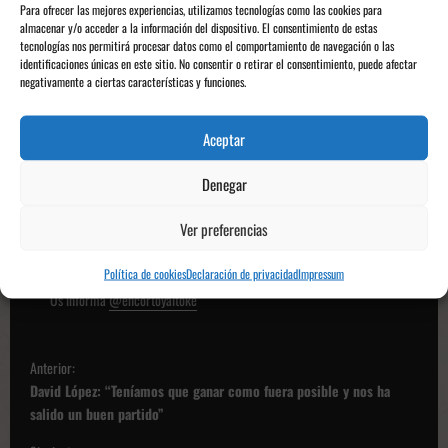
Para ofrecer las mejores experiencias, utilizamos tecnologías como las cookies para
almacenar y/o acceder a la información del dispositivo. El consentimiento de estas
tecnologías nos permitirá procesar datos como el comportamiento de navegación o las
identificaciones únicas en este sitio. No consentir o retirar el consentimiento, puede afectar
negativamente a ciertas características y funciones.
Aceptar
Denegar
Foto: El Diario Montañés
Ver preferencias
Diego Agudo
, @agudooo_sdp
Política de cookies
Declaración de privacidad
Impressum
Os informa
@encortoyaltoke
N
Anterior:
a
David López: “Teníamos que ganar como fuera posible y nos ha
v
salido un buen partido”