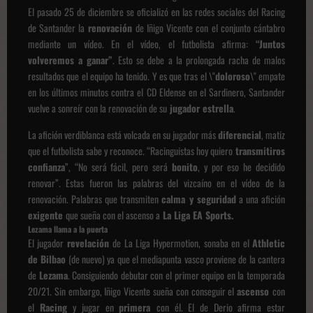
El pasado 25 de diciembre se oficializó en las redes sociales del Racing
de Santander la
renovación
de Iñigo Vicente con el conjunto cántabro
mediante un vídeo. En el vídeo, el futbolista afirma:
“Juntos
volveremos a ganar”
. Esto se debe a la prolongada racha de malos
resultados que el equipo ha tenido. Y es que tras el \"
doloroso
\" empate
en los últimos minutos contra el CD Eldense en el Sardinero, Santander
vuelve a sonreír con la renovación de su
jugador estrella
.
La afición verdiblanca está volcada en su jugador más
diferencial
, matiz
que el futbolista sabe y reconoce. “Racinguistas hoy quiero
transmitiros
confianza
”, “No será fácil, pero será
bonito
, y por eso he decidido
renovar”. Estas fueron las palabras del vizcaíno en el vídeo de la
renovación. Palabras que transmiten
calma y seguridad
a una afición
exigente
que sueña con el ascenso a
La Liga EA Sports.
Lezama llama a la puerta
El jugador
revelación
de La Liga Hypermotion, sonaba en el
Athletic
de Bilbao
(de nuevo) ya que el mediapunta vasco proviene de la cantera
de
Lezama
. Consiguiendo debutar con el primer equipo en la temporada
20/21. Sin embargo, Iñigo Vicente sueña con conseguir el
ascenso
con
el
Racing
y jugar en
primera
con él. El de Derio afirma estar