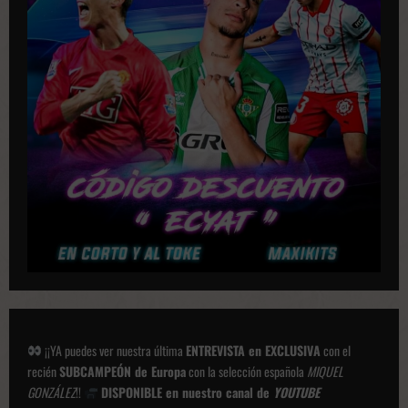
a
c
i
o
n
e
s
¡¡YA puedes ver nuestra última
ENTREVISTA en EXCLUSIVA
con el
recién
SUBCAMPEÓN de Europa
con la selección española
MIQUEL
GONZÁLEZ
!!
DISPONIBLE en nuestro canal de
YOUTUBE