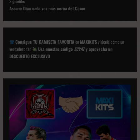
e
Siguiente:
g
Assane Diao cada vez más cerca del Como
a
c
i
Consigue TU CAMISETA FAVORITA
en
MAXIKITS
y lúcela como un
ó
verdadero fan
Usa nuestro código
ECYAT
y aprovecha un
DESCUENTO EXCLUSIVO
n
d
e
p
u
b
l
i
c