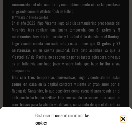
enamorado
del club cántabro y momentáneamente cierra las puertas a
un grande como el Athletic Club de Bilbao.
El \"mago\" brinda calidad
En el año 2022 Iñigo Vicente llegó al club santanderino procedente del
Mirandés tras realizar una buena temporada con
6 goles y 5
asistencias
. Tras dos temporadas y la mitad de la de esta en el
Racing
,
Iñigo Vicente cuenta con nada más y nada menos que 1
3 goles y 27
asistencias
en su cuenta personal. Este dato asombra ya que la
\"
estrella
\" del Racing, no es conocida por su faceta goleadora, sino que
es un futbolista que hace jugar y sobre todo, que hace
brillar
a sus
compañeros.
Tras casi
tres
temporadas consecutivas, Iñigo Vicente afirma estar
como en casa
en la capital cántabra y siente un gran amor por el
Racing de Santander, lo que considera como esencial para seguir en el
club que le ha hecho
brillar
. Esta renovación ha supuesto un soplo de
aire fresco
para la afición verdiblanca, consciente de que el deriotarra
cuenta con varias ofertas de la categoría de
oro
del futbol español.
Gestionar el consentimiento de las
cookies