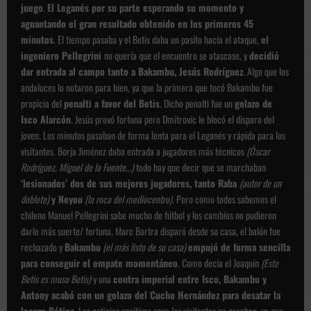
juego
.
El Leganés por su parte esperando su momento y
aguantando el gran resultado obtenido en los primeros 45
minutos
. El tiempo pasaba y el Betis daba un pasito hacia el ataque,
el
ingeniero Pellegrini
no quería que el encuentro se atascase, y
decidió
dar entrada al campo tanto a Bakambu, Jesús Rodríguez
. Algo que los
andaluces lo notaron para bien, ya que la primera que tocó Bakambu fue
propicia del
penalti a favor del Betis
. Dicho penalti fue un
golazo de
Isco Alarcón
. Jesús provó fortuna pero Dmitrovic le blocó el disparo del
joven. Los minutos pasaban de forma lenta para el Leganés y rápida para los
visitantes. Borja Jiménez daba entrada a jugadores más técnicos
(Óscar
Rodríguez, Miguel de la Fuente…)
todo hay que decir que se marchaban
‘lesionados’ dos de sus mejores jugadores, tanto Raba
(autor de un
doblete)
y Neyou
(la roca del mediocentro)
. Pero como todos sabemos el
chileno Manuel Pellegrini sabe mucho de fútbol y los cambios no pudieron
darle más suerte/ fortuna. Marc Bartra disparó desde su casa, el balón fue
rechazado y
Bakambu
(el más listo de su casa)
empujó de forma sencilla
para conseguir el empate momentáneo
. Como decía el Joaquín
(Este
Betis es muso Betis)
y una
contra imperial entre Isco, Bakambu y
Antony acabó con un golazo del Cucho Hernández para desatar la
locura Bética
. Las noticias positivas para los visitantes no paraban, ya que,