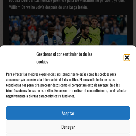
William Carvalho volvía después de una larga lesión.
Gestionar el consentimiento de las
cookies
Para ofrecer las mejores experiencias, utilizamos tecnologías como las cookies para
almacenar y/o acceder a la información del dispositivo. El consentimiento de estas
tecnologías nos permitirá procesar datos como el comportamiento de navegación o las
identificaciones únicas en este sitio. No consentir o retirar el consentimiento, puede afectar
negativamente a ciertas características y funciones.
Fuente: AS
Aceptar
Alineación Leganés
|
Dmitrovic; Rosier, S. González, R. Tapia,
Nastasic, J. Hernández; Brasanac, Neyou, Cissé; D. Raba, J. Cruz
Denegar
Alineación Betis
|
Adrián; Sabaly, D. Llorente, Natan, Perraud;