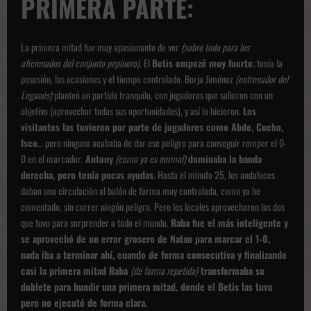
PRIMERA PARTE:
La primera mitad fue muy apasionante de ver
(sobre todo para los
aficionados del conjunto pepinero)
. El
Betis empezó muy fuerte
; tenía la
posesión, las ocasiones y el tiempo controlado. Borja Jiménez
(entrenador del
Leganés)
planteó un partido tranquilo, con jugadores que salieron con un
objetivo (aprovechar todas sus oportunidades), y así lo hicieron.
Los
visitantes las tuvieron por parte de jugadores como Abde, Cucho,
Isco
… pero ninguna acababa de dar ese peligro para conseguir romper el 0-
0 en el marcador.
Antony
(como ya es normal)
dominaba la banda
derecha, pero tenía pocas ayudas
. Hasta el minuto 25, los andaluces
daban una circulación al balón de forma muy controlada, como ya he
comentado, sin correr ningún peligro. Pero los locales aprovecharon las dos
que tuvo para sorprender a todo el mundo.
Raba fue el más inteligente y
se aprovechó de un error grosero de Natan para marcar el 1-0,
nada iba a terminar ahí, cuando de forma consecutiva y finalizando
casi la primera mitad Raba
(de forma repetida)
transformaba su
doblete para hundir una primera mitad, donde el Betis las tuvo
pero no ejecutó de forma clara.