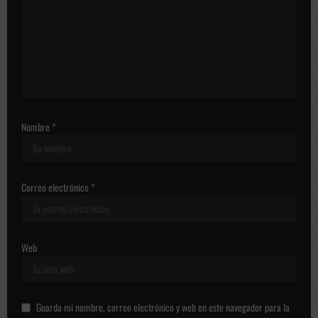
u
b
l
i
c
a
Nombre
*
c
i
o
Correo electrónico
*
n
e
Web
s
Guarda mi nombre, correo electrónico y web en este navegador para la