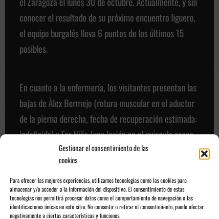
el Zaragoza el lunes 30 de octubre. Actualmente, y sin
conocer el resultado de su próximo encuentro liguero,
el equipo burgalés lleva 6 puntos de los últimos 15
posibles.
En cuanto a la enfermería, los visitantes presentan las
bajas de Àlex Bermejo (rotura muscular en el aductor
de la pierna derecha, fecha de recuperación estimada:
indefinida) y Fer Niño (una lesión en el músculo psoas
Gestionar el consentimiento de las
ilíaco de su pierna izquierda, recuperación estimada:
cookies
finales de octubre).
Para ofrecer las mejores experiencias, utilizamos tecnologías como las cookies para
Un partido cuanto menos entretenido, que por
almacenar y/o acceder a la información del dispositivo. El consentimiento de estas
tecnologías nos permitirá procesar datos como el comportamiento de navegación o las
supuesto, nos regalará un buen ambiente de fútbol.
identificaciones únicas en este sitio. No consentir o retirar el consentimiento, puede afectar
negativamente a ciertas características y funciones.