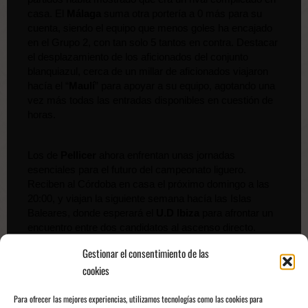
casa. El 
Málaga 
suma otra portería a 0 más para su 
cuenta, siendo el equipo que menos goles ha encajado 
en el Grupo 2, con tan solo 5 tantos en contra. Destacar 
el desplazamiento de los aficionados del conjunto 
blanquiazul, cerca de un millar de aficionados viajaron 
hacía el “
Maulí
” para apoyar a su equipo, agotando una 
vez más todas las entradas disponibles en cuestión de 
horas.
Los de 
Pellicer
 ahora enfrentan unas jornadas 
esenciales para el futuro del campeonato liguero. 
Reciben al Córdoba en casa el próximo domingo a las 
20:00, y viajan la siguiente semana hacía las Islas 
Baleares, donde esperará el
 U.D Ibiza
 para afrontar un 
encuentro entre dos candidatos al ascenso directo. 
Gestionar el consentimiento de las
cookies
En cuanto al calendario del 
Antequera
, los de 
Javier 
Medina
 reciben al 
Granada B
 en casa el próximo 
sábado a las 16:00, y la siguiente semana viajan a 
Para ofrecer las mejores experiencias, utilizamos tecnologías como las cookies para