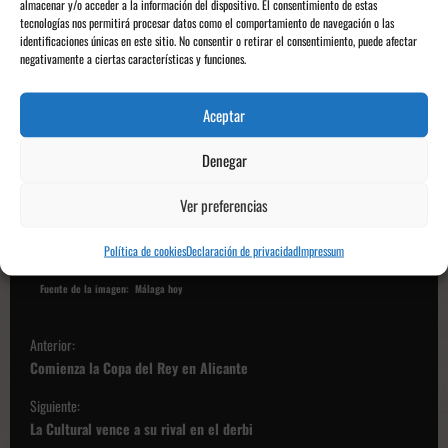
almacenar y/o acceder a la información del dispositivo. El consentimiento de estas
Cádiz
 para enfrentarse al 
San Fernando
.
tecnologías nos permitirá procesar datos como el comportamiento de navegación o las
identificaciones únicas en este sitio. No consentir o retirar el consentimiento, puede afectar
negativamente a ciertas características y funciones.
Tras este partido el 
Málaga 
se sitúa tercero empatado a 
puntos con el 
Ibiza
, ambos con 23 puntos, a dos puntos 
del líder. Y el 
Antequera 
se encuentra en séptima 
Aceptar
posición, empatado a puntos con el 
Córdoba 
que es el 
equipo que cierra la zona clasificatoria de “playoff”.
Denegar
Antonio Sánchez, @antxsnchz
Ver preferencias
Os informa @encortoyaltoke
Política de cookies
Declaración de privacidad
Impressum
Fuente de la imagen: Málaga hoy
N
Anterior:
a
Comienza la Copa del Rey en Alicante
v
Siguiente:
e
La Cultural vence a su rival en el derbi