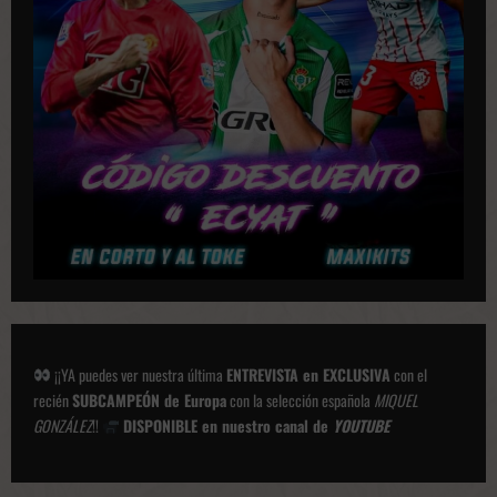
c
i
o
n
e
s
¡¡YA puedes ver nuestra última
ENTREVISTA en EXCLUSIVA
con el
recién
SUBCAMPEÓN de Europa
con la selección española
MIQUEL
GONZÁLEZ
!!
DISPONIBLE en nuestro canal de
YOUTUBE