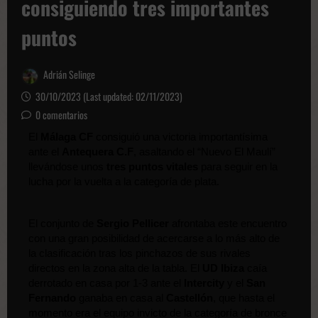
consiguiendo tres importantes
puntos
Adrián Selinge
30/10/2023 (Last updated: 02/11/2023)
0 comentarios
El 
Málaga CF 
consiguió una victoria importantísima 
ante el 
Antequera C.F
, asaltando el “Nuevo El Maulí” 
llevándose unos
 tres puntos vitales
 para seguir en la 
lucha por la vuelta a la categoría de plata. 
El conjunto de 
Sergio Pellicer
 afrontaba este encuentro 
con una gran posibilidad de acercarse a lo más alto de 
la clasificación tras los pinchazos de sus rivales 
directos en la zona alta de la tabla. El 
UD Ibiza 
caía 
derrotado en casa por 1-3 ante el
 Intercity
 y el 
San 
Fernando
 ganaba en casa al 
Castellón
, que hasta el 
momento era el equipo invicto de la categoría de bronce 