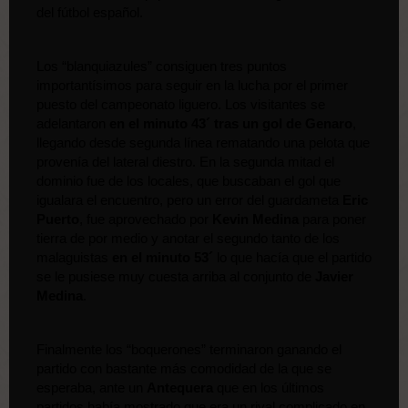
del fútbol español.
Los “blanquiazules” consiguen tres puntos 
importantísimos para seguir en la lucha por el primer 
puesto del campeonato liguero. Los visitantes se 
adelantaron 
en el minuto 43´ tras un gol de Genaro
, 
llegando desde segunda línea rematando una pelota que 
provenía del lateral diestro. En la segunda mitad el 
dominio fue de los locales, que buscaban el gol que 
igualara el encuentro, pero un error del guardameta 
Eric 
Puerto
, fue aprovechado por
 Kevin Medina 
para poner 
tierra de por medio y anotar el segundo tanto de los 
malaguistas 
en el minuto 53´
 lo que hacía que el partido 
se le pusiese muy cuesta arriba al conjunto de 
Javier 
Medina
.
Finalmente los “boquerones” terminaron ganando el 
partido con bastante más comodidad de la que se 
esperaba, ante un 
Antequera
 que en los últimos 
partidos había mostrado que era un rival complicado en 