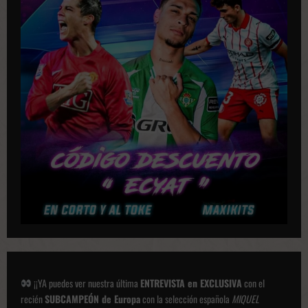
i
c
a
c
i
o
n
e
s
¡¡YA puedes ver nuestra última
ENTREVISTA en EXCLUSIVA
con el
recién
SUBCAMPEÓN de Europa
con la selección española
MIQUEL