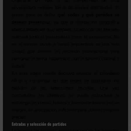
Organizar un viaje a un campeonato de esta
envergadura requiere tomar decisiones anticipadas. El
primer paso es definir
qué sedes y qué partidos se
desean presenciar
, ya que la distribución geográfica
abarca distancias muy amplias. La elección del itinerario
marcará tanto el presupuesto como la experiencia. No
es lo mismo asistir a varios encuentros en una sola
ciudad que diseñar un recorrido multinacional para
combinar el fervor futbolístico con el turismo cultural y
natural.
En esta etapa resulta decisivo analizar el calendario
oficial y comprobar en qué sedes se disputarán los
partidos de las selecciones favoritas. Una vez
concretados los objetivos, se puede estructurar la
estrategia de vuelos, hoteles y transporte interno con un
margen de anticipación suficiente para obtener mejores
precios.
Entradas y selección de partidos
La compra de entradas constituye uno de los aspectos