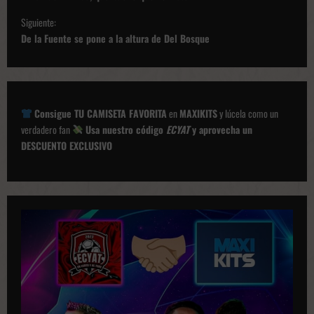
v
Siguiente:
e
De la Fuente se pone a la altura de Del Bosque
g
a
c
Consigue TU CAMISETA FAVORITA
en
MAXIKITS
y lúcela como un
i
verdadero fan
Usa nuestro código
ECYAT
y aprovecha un
ó
DESCUENTO EXCLUSIVO
n
d
e
p
u
b
l