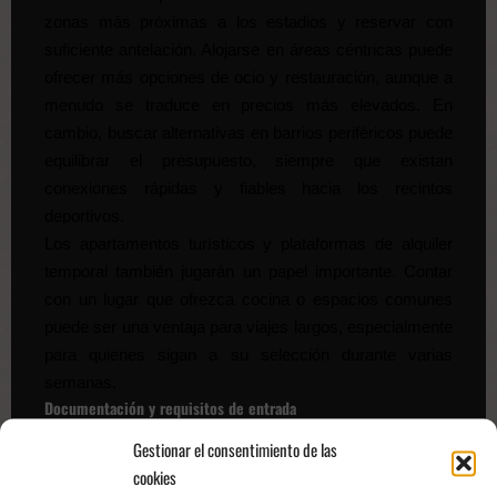
zonas más próximas a los estadios y reservar con
suficiente antelación. Alojarse en áreas céntricas puede
ofrecer más opciones de ocio y restauración, aunque a
menudo se traduce en precios más elevados. En
cambio, buscar alternativas en barrios periféricos puede
equilibrar el presupuesto, siempre que existan
conexiones rápidas y fiables hacia los recintos
deportivos.
Los apartamentos turísticos y plataformas de alquiler
temporal también jugarán un papel importante. Contar
con un lugar que ofrezca cocina o espacios comunes
puede ser una ventaja para viajes largos, especialmente
para quienes sigan a su selección durante varias
semanas.
Documentación y requisitos de entrada
Viajar a Estados Unidos, México o Canadá implica
Gestionar el consentimiento de las
cumplir con requisitos migratorios específicos. Para los
cookies
visitantes europeos, se debe revisar con antelación la