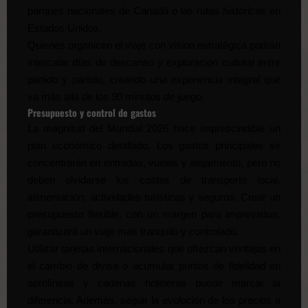
parques nacionales de Canadá o las rutas históricas en
Estados Unidos.
Quienes organicen el viaje con visión estratégica podrán
intercalar días de descanso y exploración cultural entre
partido y partido, creando una experiencia integral que
va más allá de los 90 minutos de juego.
Presupuesto y control de gastos
La magnitud del Mundial 2026 hace imprescindible un
plan económico detallado. Los gastos principales se
concentrarán en entradas, vuelos y alojamiento, pero no
deben olvidarse los costes de transporte local,
alimentación, actividades turísticas y seguros. Crear un
presupuesto flexible, con un margen para imprevistos,
garantizará un viaje más tranquilo y controlado.
Utilizar tarjetas internacionales que ofrezcan ventajas en
el cambio de divisa o acumular puntos de fidelidad en
aerolíneas y cadenas hoteleras puede marcar la
diferencia. Además, seguir la evolución de los precios a