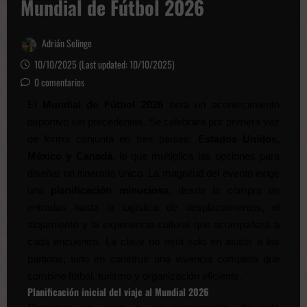
Mundial de Fútbol 2026
Adrián Selinge
10/10/2025 (Last updated: 10/10/2025)
0 comentarios
El
Mundial de Fútbol 2026
será un acontecimiento
deportivo sin precedentes. Se celebrará por primera vez
de forma conjunta en tres países:
Estados Unidos,
México y Canadá
, lo que multiplica las opciones para
diseñar un itinerario único. La magnitud del evento exige
una
planificación minuciosa
, desde la compra de
entradas hasta la logística de desplazamientos, el
alojamiento y la experiencia cultural que acompañará a
cada encuentro. La clave no está solo en asistir a los
partidos, sino en construir una vivencia completa que
combine fútbol, turismo y organización eficiente.
Planificación inicial del viaje al Mundial 2026