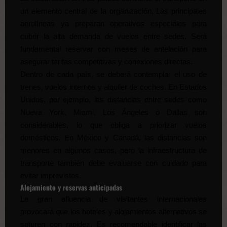
un elemento central de la organización. Las principales
aerolíneas ya preparan operativos especiales para
cubrir la alta demanda de vuelos entre sedes. Será
fundamental reservar con meses de antelación para
asegurar tarifas competitivas y conexiones directas.
Dentro de cada país, se deberá contemplar el uso de
trenes, vuelos internos y alquiler de coches. En Estados
Unidos, por ejemplo, las distancias entre sedes como
Nueva York, Miami, Los Ángeles o Dallas son
considerables, lo que obliga a priorizar vuelos
domésticos. En México y Canadá, las distancias son
menores en algunos casos, pero la infraestructura de
transporte también debe evaluarse con cuidado para
evitar imprevistos.
Alojamiento y reservas anticipadas
La gran afluencia de visitantes internacionales
provocará que los hoteles y alojamientos alternativos se
saturen con rapidez. Es recomendable identificar las