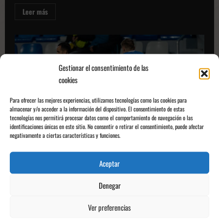
Leer
Leer más
más
sobre
Sant
Andreu
3-
0
Badalona
Futur:
Gestionar el consentimiento de las
Victoria
cookies
contundente
para
aspirar
al
Para ofrecer las mejores experiencias, utilizamos tecnologías como las cookies para
liderato
almacenar y/o acceder a la información del dispositivo. El consentimiento de estas
tecnologías nos permitirá procesar datos como el comportamiento de navegación o las
identificaciones únicas en este sitio. No consentir o retirar el consentimiento, puede afectar
UEFA Conference League
negativamente a ciertas características y funciones.
Mladá Boleslav 2-1 Real Betis: El Betis cae en
Aceptar
picado y Pellegrini no da soluciones
Denegar
Rubén Alés del Pozo
29/11/2024
0
Ver preferencias
Leer
Leer más
más