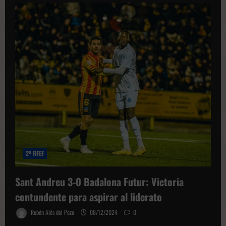
Andreu
0-
0
Ibiza
Islas
Pitiusas:
Reparto
de
puntos
con
sabor
a
derrota
en
el
Narcís
Sala
2ª RFEF
Sant Andreu 3-0 Badalona Futur: Victoria
contundente para aspirar al liderato
Rubén Alés del Pozo
08/12/2024
0