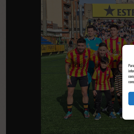
Para
info
comp
cons