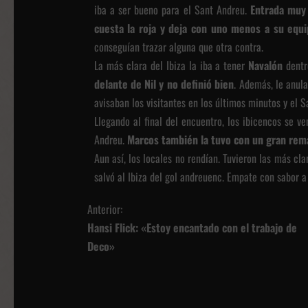
iba a ser bueno para el Sant Andreu.
Entrada muy 
cuesta la roja y deja con uno menos a su equ
conseguían trazar alguna que otra contra.
La más clara del Ibiza la iba a tener
Navalón
dentro
delante de Nil y no definió bien
. Además, le anul
avisaban los visitantes en los últimos minutos y el 
Llegando al final del encuentro, los ibicencos se v
Andreu.
Marcos también la tuvo con un gran rema
Aun así, los locales no rendían. Tuvieron las más cl
salvó al Ibiza del gol andreuenc. Empate con sabor a 
N
Anterior:
Hansi Flick: «Estoy encantado con el trabajo de
a
Deco»
v
e