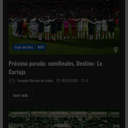
y
la
cruz
del
mercado
en
España
Copa del Rey
RFEF
Próxima parada: semifinales. Destino: La
Cartuja
Fernando Martínez de Arbulo
05/02/2026
0
Leer
Leer más
más
sobre
Próxima
parada:
semifinales.
Destino:
La
Cartuja