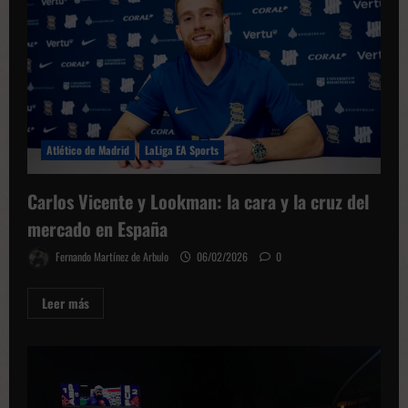
las
Aspas
de
Iago
para
los
octavos
Atlético de Madrid
LaLiga EA Sports
Carlos Vicente y Lookman: la cara y la cruz del
mercado en España
Fernando Martínez de Arbulo
06/02/2026
0
Leer
Leer más
más
sobre
Carlos
Vicente
y
Lookman:
la
cara