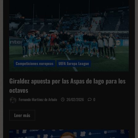
Competiciones europeas
UEFA Europa League
Giraldez apuesta por las Aspas de Iago para los
octavos
Fernando Martínez de Arbulo
26/02/2026
0
Leer
Leer más
más
sobre
Giraldez
apuesta
por