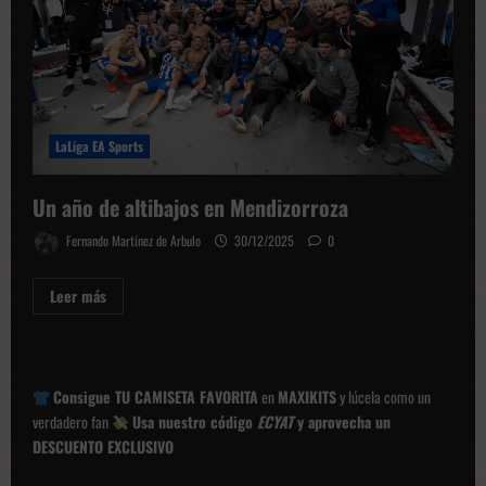
LaLiga EA Sports
Un año de altibajos en Mendizorroza
Fernando Martínez de Arbulo
30/12/2025
0
Leer
Leer más
más
sobre
Un
año
de
altibajos
Consigue TU CAMISETA FAVORITA
en
MAXIKITS
y lúcela como un
en
Mendizorroza
verdadero fan
Usa nuestro código
ECYAT
y aprovecha un
DESCUENTO EXCLUSIVO