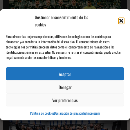
Gestionar el consentimiento de las
cookies
Para ofrecer las mejores experiencias, utilizamos tecnologías como las cookies para
almacenar y/o acceder a la información del dispositivo. El consentimiento de estas
tecnologías nos permitirá procesar datos como el comportamiento de navegación o las
Copa del Rey
identificaciones únicas en este sitio. No consentir o retirar el consentimiento, puede afectar
negativamente a ciertas características y funciones.
El Burgos confía en la Copa
Aceptar
Fernando Martínez de Arbulo
14/01/2026
0
Denegar
Leer
Leer más
más
sobre
Ver preferencias
El
Burgos
confía
en
Política de cookies
Declaración de privacidad
Impressum
la
Copa