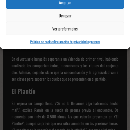
Aceptar
La clave del partido es creer en la idea del equipo, cometer pocos
errores y aprovechar los espacios que deje el rival. Teniendo en cuenta el
Denegar
nivel que se espera del Valencia \"habrá fases defensivas largas\" y un
nivel alto por parte de los dos conjuntos. Por ello, la competitividad está
Ver preferencias
asegurada.
Política de cookies
Declaración de privacidad
Impressum
Valencia C.F.
En el vestuario burgalés esperan a un Valencia de primer nivel, habiendo
analizado los comportamientos, mecanismos y los ritmos del conjunto
che. Además, dejando claro que la concentración y la agresividad van a
ser claves para superar los duelos que se presenten en el partido.
El Plantío
Se espera un campo lleno. \"Si no lo llenamos algo habremos hecho
mal\", explica Ramis en la rueda de prensa previa al encuentro. De
momento, son más de 8.500 almas las que estarán presenten en \'El
Plantío\', aunque se prevé que esa cifra aumente en las próximas horas.
\"Necesitamos la energía y el empuje de la afición\", asegura el técnico.