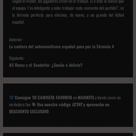
Según el míster, los jugadores creen en el trabajo. Si a esto le sumas que
el equipo \"es inteligente y sabe trabajar cada momento del partido\", es
la fórmula perfecta para eliminar, de nuevo, a un grande del fútbol
español.
N
Anterior:
a
La cantera del automovilismo español pasa por la Fórmula 4
v
Siguiente:
e
AS Roma y el Scudetto: ¿Sueño o delirio?
g
a
c
Consigue TU CAMISETA FAVORITA
en
MAXIKITS
y lúcela como un
i
verdadero fan
Usa nuestro código
ECYAT
y aprovecha un
ó
DESCUENTO EXCLUSIVO
n
d