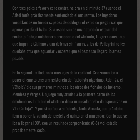
Con tres goles a favor y cero contra, ya era en el minuto 37 cuando el
Atleti tenía prácticamente sentenciado el encuentro. Los jugadores
verdiblancos no fueron capaces de doblegar el estilo de juego rival que
apenas perdía el balón. Si a eso le sumas una actuación estelar del
reciente fichaje colchonero procedente del Atalanta, la garra constante
que imprime Giuliano y una defensa sin fisuras, a los de Pellegrini no les
quedaba otra que aguantar y esperar que el descanso llegara lo antes
posible.
En la segunda mitad, nada más lejos de la realidad. Griezmann iba a
poner el cuarto tras una asistencia del futbolista nigeriano. Además, el
\'Cholo\' dio sus primeros minutos a los otros dos fichajes de invierno,
Mendoza y Vargas. Un juego muy similar a la primera parte de los
colchoneros, hizo que el Atleti no diera ni un solo atisbo de esperanzas en
\'La Cartuja\'. Y por si no fuera suficiente, tanto Almada, como Antoine
iban a poner la guinda del pastel y el quinto en el marcador. Con lo que se
iba a llegar al 90\' con un resultado sorprendente (0-5) y el estadio
prácticamente vacío.