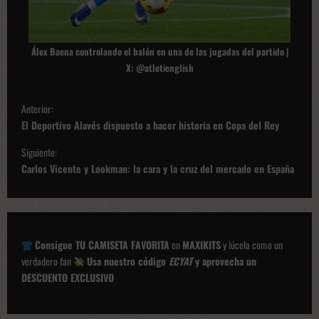
Álex Baena controlando el balón en una d
e las jugadas del partido |
X: @atletienglish
N
Anterior:
a
El Deportivo Alavés dispuesto a hacer historia en Copa del Rey
v
Siguiente:
e
Carlos Vicente y Lookman: la cara y la cruz del mercado en España
g
a
c
Consigue TU CAMISETA FAVORITA
en
MAXIKITS
y lúcela como un
i
verdadero fan
Usa nuestro código
ECYAT
y aprovecha un
ó
DESCUENTO EXCLUSIVO
n