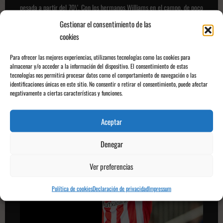
pesada a partir del 70\'. Con los hermanos Williams en el campo, de poco
serviría el apoyo de la afición a su equipo. En el 96\' Nico puso un balón a
Gestionar el consentimiento de las
la cabeza de su hermano, quien lo remataría para sentenciar la
cookies
eliminatoria y mandar al Valencia a casa. Esto cayó como un jarro de
agua fría para la afición ché, que tenía muchas esperanzas puestas en la
Para ofrecer las mejores experiencias, utilizamos tecnologías como las cookies para
Copa del Rey. Los athleticzales se clasificaban por cuarta temporada
almacenar y/o acceder a la información del dispositivo. El consentimiento de estas
tecnologías nos permitirá procesar datos como el comportamiento de navegación o las
consecutiva a unas semifinales de la Copa del Rey.
identificaciones únicas en este sitio. No consentir o retirar el consentimiento, puede afectar
negativamente a ciertas características y funciones.
Aceptar
Denegar
Ver preferencias
Política de cookies
Declaración de privacidad
Impressum