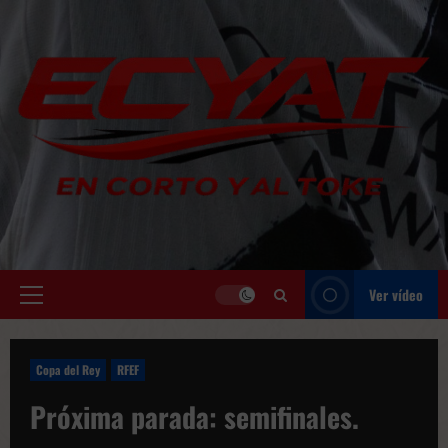
Saltar
al
contenido
Ver vídeo
Menú
principal
Copa del Rey
RFEF
Próxima parada: semifinales.