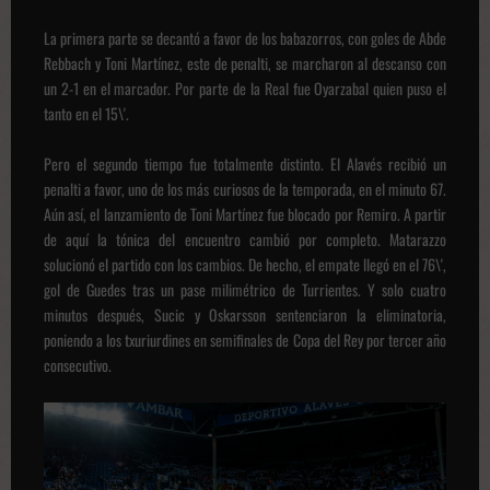
La primera parte se decantó a favor de los babazorros, con goles de Abde
Rebbach y Toni Martínez, este de penalti, se marcharon al descanso con
un 2-1 en el marcador. Por parte de la Real fue Oyarzabal quien puso el
tanto en el 15\'.
Pero el segundo tiempo fue totalmente distinto. El Alavés recibió un
penalti a favor, uno de los más curiosos de la temporada, en el minuto 67.
Aún así, el lanzamiento de Toni Martínez fue blocado por Remiro. A partir
de aquí la tónica del encuentro cambió por completo. Matarazzo
solucionó el partido con los cambios. De hecho, el empate llegó en el 76\',
gol de Guedes tras un pase milimétrico de Turrientes. Y solo cuatro
minutos después, Sucic y Oskarsson sentenciaron la eliminatoria,
poniendo a los txuriurdines en semifinales de Copa del Rey por tercer año
consecutivo.