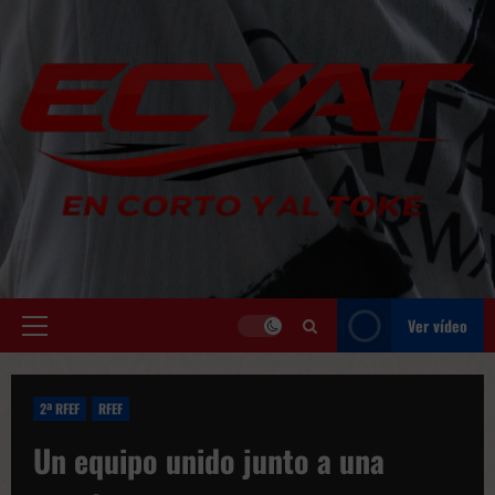
Saltar
al
contenido
Ver vídeo
Menú
principal
2ª RFEF
RFEF
Un equipo unido junto a una