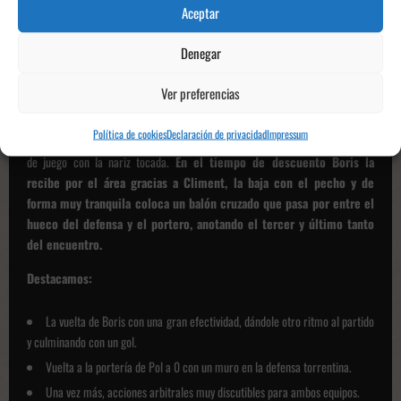
Doménech, la recibe los pies de Adri Montalbán pero la cebza de
Aceptar
Ivi evita que entre, lo vuelve a intentar Ivi y Uri la saca de nuevo
con otro cabezazo pero esta vez con una distancia más larga. Y en un
Denegar
momento los visitantes lo intentan tres veces siendo tres paradones.
Ver preferencias
En el minuto 75 Boris entra al terreno de juego, en el 85' hay un triple choque
entre Boris, Antonio y Johan cuando el delantero iba a chutar a portería. El
Política de cookies
Declaración de privacidad
Impressum
colegiado decide sacar la tarjeta roja a Antonio el cual abandona el terreno
de juego con la nariz tocada.
En el tiempo de descuento Boris la
recibe por el área gracias a Climent, la baja con el pecho y de
forma muy tranquila coloca un balón cruzado que pasa por entre el
hueco del defensa y el portero, anotando el tercer y último tanto
del encuentro.
Destacamos:
La vuelta de Boris con una gran efectividad, dándole otro ritmo al partido
y culminando con un gol.
Vuelta a la portería de Pol a 0 con un muro en la defensa torrentina.
Una vez más, acciones arbitrales muy discutibles para ambos equipos.