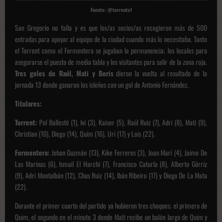
Fuente: @torrentcf
San Gregorio no falla y es que los/as socios/as recogieron más de 500
entradas para apoyar al equipo de la ciudad cuando más lo necesitaba. Tanto
el Torrent como el Formentera se jugaban la permanencia; los locales para
asegurarse el puesto de media tabla y los visitantes para salir de la zona roja.
Tres goles de Raúl, Mati y Boris
dieron la vuelta al resultado de la
jornada 13 donde ganaron los isleños con un gol de Antonio Fernández.
Titulares:
Torrent:
Pol Ballesté (1), Ivi (3), Kaiser (5), Raúl Ruiz (7), Adri (8), Mati (9),
Christian (10), Diego (14), Quim (16), Uri (17) y Lois (22).
Formentera:
Johan Guzmán (13), Kike Ferreres (3), Joan Marí (4), Jaime De
Las Marinas (6), Ismail El Harchi (7), Francisco Caturla (8), Alberto Górriz
(9), Adri Montalbán (12), Chus Ruiz (14), Ibán Ribeiro (17) y Diego De La Mata
(22).
Durante el primer cuarto del partido ya hubieron tres choques; el primero de
Quim, el segundo en el minuto 3 donde Mati recibe un balón largo de Quim y