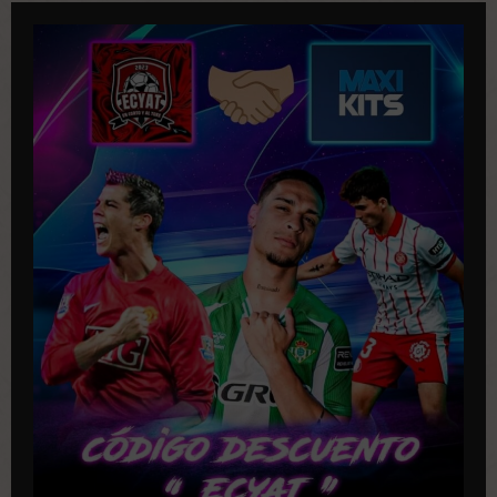
p
u
b
l
i
c
a
c
i
o
n
e
s