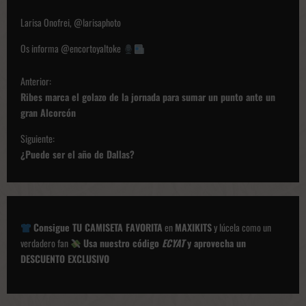
Larisa Onofrei, @larisaphoto
Os informa @encortoyaltoke
N
Anterior:
a
Ribes marca el golazo de la jornada para sumar un punto ante un
v
gran Alcorcón
e
Siguiente:
g
¿Puede ser el año de Dallas?
a
c
i
Consigue TU CAMISETA FAVORITA
en
MAXIKITS
y lúcela como un
ó
verdadero fan
Usa nuestro código
ECYAT
y aprovecha un
DESCUENTO EXCLUSIVO
n
d
e