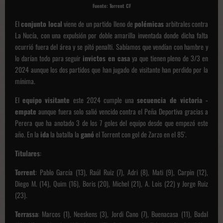
Fuente: Torrent CF
El
conjunto
local
viene de un partido lleno de
polémicas
arbitrales contra
La Nucía, con una expulsión por doble amarilla inventada donde dicha falta
ocurrió fuera del área y se pitó penalti. Sabíamos que vendían con hambre y
lo darían todo para seguir
invictos en casa
ya que tienen pleno de 3/3 en
2024 aunque los dos partidos que han jugado de visitante han perdido por la
mínima.
El
equipo
visitante
este 2024 cumple una
secuencia de victoria -
empate
aunque fuera solo salió vencido contra el Peña Deportiva gracias a
Perera que ha anotado 3 de los 7 goles del equipo desde que empezó este
año. En la
ida
la batalla la
ganó
el Torrent con gol de Zarzo en el 85'.
Titulares
:
Torrent
: Pablo García (13), Raúl Ruiz (7), Adri (8), Mati (9), Carpin (12),
Diego M. (14), Quim (16), Boris (20), Michel (21), A. Lois (22) y Jorge Ruiz
(23).
Terrassa
: Marcos (1), Neeskens (3), Jordi Cano (7), Buenacasa (11), Badal