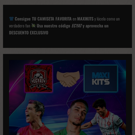
c
i
Consigue TU CAMISETA FAVORITA
en
MAXIKITS
y lúcela como un
ó
verdadero fan
Usa nuestro código
ECYAT
y aprovecha un
DESCUENTO EXCLUSIVO
n
d
e
p
u
b
l
i
c
a
c