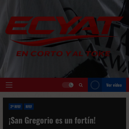
Saltar
al
contenido
Ver vídeo
Menú
principal
2ª RFEF
RFEF
¡San Gregorio es un fortín!