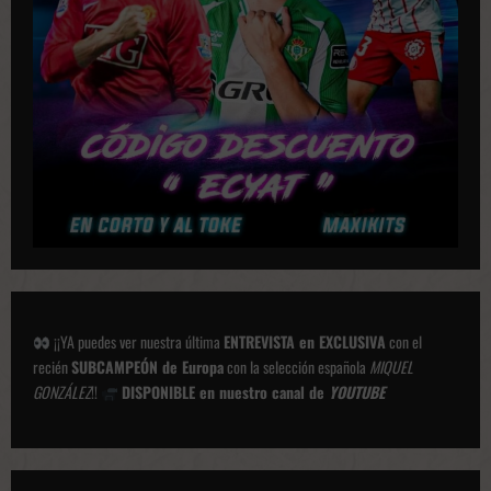
i
o
n
e
s
¡¡YA puedes ver nuestra última
ENTREVISTA en EXCLUSIVA
con el
recién
SUBCAMPEÓN de Europa
con la selección española
MIQUEL
GONZÁLEZ
!!
DISPONIBLE en nuestro canal de
YOUTUBE