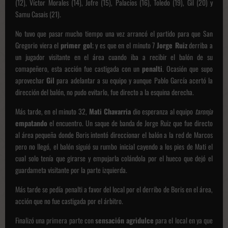
(12), Víctor Morales (14), Jofre (15), Palacios (16), Toledo (19), Gil (20) y
Samu Casais (21).
No tuvo que pasar mucho tiempo una vez arrancó el partido para que San
Gregorio viera el
primer gol
; y es que en el minuto 7
Jorge Ruiz
derriba a
un jugador visitante en el área cuando iba a recibir el balón de su
comapeñero, esta acción fue castigada con un
penalti
. Ocasión que supo
aprovechar
Gil
para adelantar a su equipo y aunque Pablo García acertó la
dirección del balón, no pudo evitarlo, fue directo a la esquina derecha.
Más tarde, en el minuto 32,
Mati Chavarria
dio esperanza al equipo
taronja
empatando
el encuentro. Un saque de banda de Jorge Ruiz que fue directo
al área pequeña donde Boris intentó direccionar el balón a la red de Marcos
pero no llegó, el balón siguió su rumbo inicial cayendo a los pies de Mati el
cual solo tenía que girarse y empujarla colándola por el hueco que dejó el
guardameta visitante por la parte izquierda.
Más tarde se pedía penalti a favor del local por el derribo de Boris en el área,
acción que no fue castigada por el árbitro.
Finalizó una primera parte con
sensación agridulce
para el local en ya que