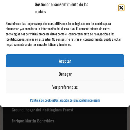
Gestionar el consentimiento de las
cookies
Para ofrecer las mejores experiencias, utilizamos tecnologías como las cookies para
almacenar y/o acceder a la información del dispositivo. El consentimiento de estas
tecnologías nos permitirá procesar datos como el comportamiento de navegación o las
identificaciones únicas en este sitio. No consentir o retirar el consentimiento, puede afectar
negativamente a ciertas características y funciones.
Aceptar
Denegar
Michael Oliver dirigiendo un encuentro. Fuente: SempreInter.com
Ver preferencias
Horario y estadio
Política de cookies
Declaración de privacidad
Impressum
El partido se disputará a las
17:30 hora peninsular en el City
Ground, hogar del Nottingham Forest.
Enrique Martín Benavides