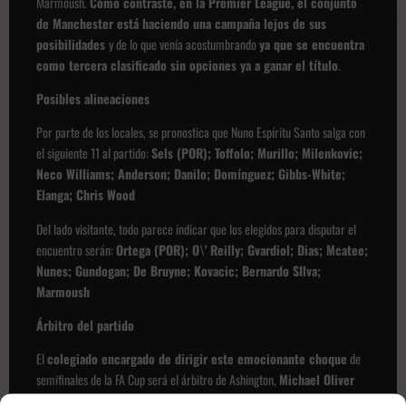
Marmoush.
Como contraste, en la Premier League, el conjunto
de Manchester está haciendo una campaña lejos de sus
posibilidades
y de lo que venía acostumbrando
ya que se encuentra
como tercera clasificado sin opciones ya a ganar el título
.
Posibles alineaciones
Por parte de los locales, se pronostica que Nuno Espíritu Santo salga con
el siguiente 11 al partido:
Sels (POR); Toffolo; Murillo; Milenkovic;
Neco Williams; Anderson; Danilo; Domínguez; Gibbs-White;
Elanga; Chris Wood
Del lado visitante, todo parece indicar que los elegidos para disputar el
encuentro serán:
Ortega (POR); O\' Reilly; Gvardiol; Dias; Mcatee;
Nunes; Gundogan; De Bruyne; Kovacic; Bernardo SIlva;
Marmoush
Árbitro del partido
El
colegiado encargado de dirigir este emocionante choque
de
semifinales de la FA Cup será el árbitro de Ashington,
Michael Oliver