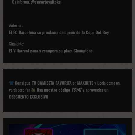
Os informa,
@encortoyaltoke
N
Anterior:
a
El FC Barcelona se proclama campeón de la Copa Del Rey
v
Siguiente:
e
El Villarreal gana y recupera su plaza Champions
g
a
c
Consigue TU CAMISETA FAVORITA
en
MAXIKITS
y lúcela como un
i
verdadero fan
Usa nuestro código
ECYAT
y aprovecha un
ó
DESCUENTO EXCLUSIVO
n
d
e
p