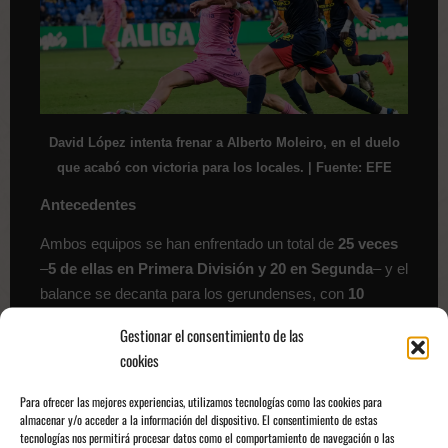
David López intenta frenar a Alberto Moleiro, en el duelo
que acabó con victoria para los locales. | Fuente: EFE
Antecedentes
Ambos equipos se han enfrentado un total de
25 veces
–
5 de ellas en Primera División y 20 en Segunda
– y el
balance se decanta para los gerundenses, con
10
victorias
,
7 empates
y
8 derrotas
.
Gestionar el consentimiento de las
cookies
En el
Estadio de Montilivi
, el feudo rojiblanco donde se
disputará el partido de vuelta de esta temporada, el
Para ofrecer las mejores experiencias, utilizamos tecnologías como las cookies para
Girona ha obtenido
cinco victorias, cuatro empates y
almacenar y/o acceder a la información del dispositivo. El consentimiento de estas
tres derrotas
.
tecnologías nos permitirá procesar datos como el comportamiento de navegación o las