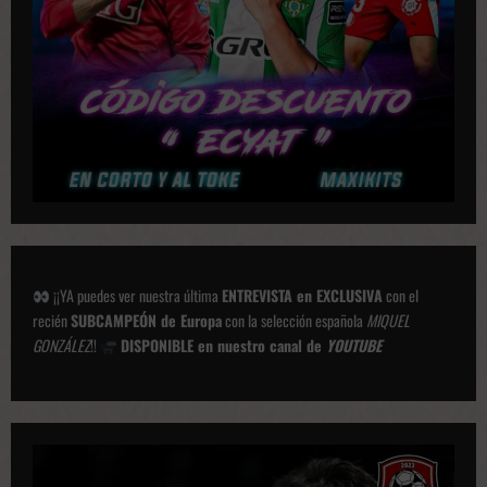
o
n
e
s
¡¡YA puedes ver nuestra última
ENTREVISTA en EXCLUSIVA
con el
recién
SUBCAMPEÓN de Europa
con la selección española
MIQUEL
GONZÁLEZ
!!
DISPONIBLE en nuestro canal de
YOUTUBE