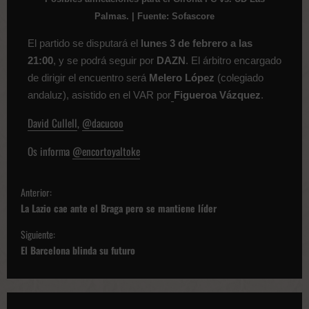
Palmas. | ​Fuente: Sofascore
El partido se disputará el
lunes 3 de febrero a las
21:00
, y se podrá seguir por
DAZN
. El árbitro encargado
de dirigir el encuentro será
Melero López
(colegiado
andaluz), asistido en el VAR por
Figueroa Vázquez
.
David Cullell
,
@dacucoo
Os informa
@encortoyaltoke
N
Anterior:
a
La Lazio cae ante el Braga pero se mantiene líder
v
Siguiente:
e
El Barcelona blinda su futuro
g
a