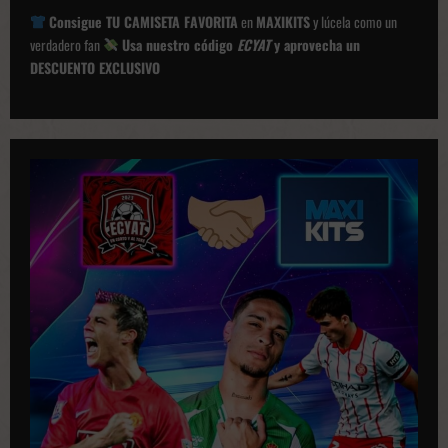
c
Consigue TU CAMISETA FAVORITA
en
MAXIKITS
y lúcela como un
i
verdadero fan
Usa nuestro código
ECYAT
y aprovecha un
ó
DESCUENTO EXCLUSIVO
n
d
e
p
u
b
l
i
c
a
c
i