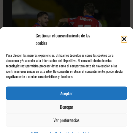
Gestionar el consentimiento de las
cookies
Para ofrecer las mejores experiencias, utilizamos tecnologías como las cookies para
Fuente: Mundo Deportivo
almacenar y/o acceder a la información del dispositivo. El consentimiento de estas
Hugo Gonzalo Jiménez, @hugoonzalo
tecnologías nos permitirá procesar datos como el comportamiento de navegación o las
Os informa @encortoyaltoke
identificaciones únicas en este sitio. No consentir o retirar el consentimiento, puede afectar
negativamente a ciertas características y funciones.
N
Anterior:
a
Aceptar
El Leganés da la sorpresa en Montjuic
v
Siguiente:
Denegar
e
Trey Nyoni, el Lamine Yamal del Liverpool
g
Ver preferencias
a