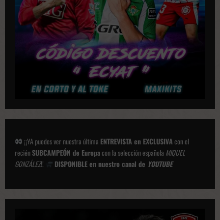
i
o
n
e
s
¡¡YA puedes ver nuestra última
ENTREVISTA en EXCLUSIVA
con el
recién
SUBCAMPEÓN de Europa
con la selección española
MIQUEL
GONZÁLEZ
!!
DISPONIBLE en nuestro canal de
YOUTUBE