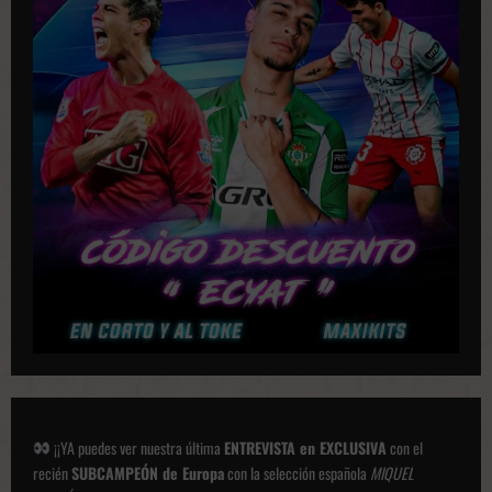
i
c
a
c
i
o
n
e
s
¡¡YA puedes ver nuestra última
ENTREVISTA en EXCLUSIVA
con el
recién
SUBCAMPEÓN de Europa
con la selección española
MIQUEL