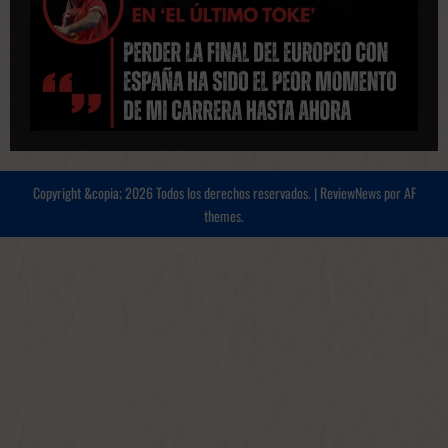
Copyright &copia; 2026 Todos los derechos reservados.
|
ReviewNews
por AF
themes.