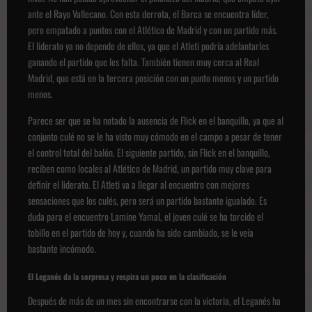
ante el Rayo Vallecano. Con esta derrota, el Barca se encuentra líder,
pero empatado a puntos con el Atlético de Madrid y con un partido más.
El liderato ya no depende de ellos, ya que el Atleti podría adelantarles
ganando el partido que les falta. También tienen muy cerca al Real
Madrid, que está en la tercera posición con un punto menos y un partido
menos.
Parece ser que se ha notado la ausencia de Flick en el banquillo, ya que al
conjunto culé no se le ha visto muy cómodo en el campo a pesar de tener
el control total del balón. El siguiente partido, sin Flick en el banquillo,
reciben como locales al Atlético de Madrid, un partido muy clave para
definir el liderato. El Atleti va a llegar al encuentro con mejores
sensaciones que los culés, pero será un partido bastante igualado. Es
duda para el encuentro Lamine Yamal, el joven culé se ha torcido el
tobillo en el partido de hoy y, cuando ha sido cambiado, se le veía
bastante incómodo.
El Leganés da la sorpresa y respira un poco en la clasificación
Después de más de un mes sin encontrarse con la victoria, el Leganés ha