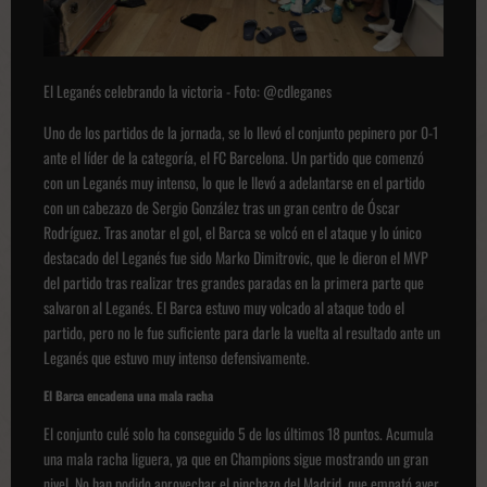
El Leganés celebrando la victoria - Foto: @cdleganes
Uno de los partidos de la jornada, se lo llevó el conjunto pepinero por 0-1
ante el líder de la categoría, el FC Barcelona. Un partido que comenzó
con un Leganés muy intenso, lo que le llevó a adelantarse en el partido
con un cabezazo de Sergio González tras un gran centro de Óscar
Rodríguez. Tras anotar el gol, el Barca se volcó en el ataque y lo único
destacado del Leganés fue sido Marko Dimitrovic, que le dieron el MVP
del partido tras realizar tres grandes paradas en la primera parte que
salvaron al Leganés. El Barca estuvo muy volcado al ataque todo el
partido, pero no le fue suficiente para darle la vuelta al resultado ante un
Leganés que estuvo muy intenso defensivamente.
El Barca encadena una mala racha
El conjunto culé solo ha conseguido 5 de los últimos 18 puntos. Acumula
una mala racha liguera, ya que en Champions sigue mostrando un gran
nivel. No han podido aprovechar el pinchazo del Madrid, que empató ayer