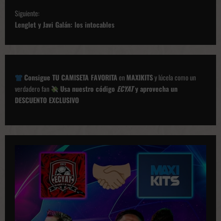
v
Siguiente:
e
Lenglet y Javi Galán: los intocables
g
a
c
Consigue TU CAMISETA FAVORITA
en
MAXIKITS
y lúcela como un
i
verdadero fan
Usa nuestro código
ECYAT
y aprovecha un
ó
DESCUENTO EXCLUSIVO
n
d
e
p
u
b
l