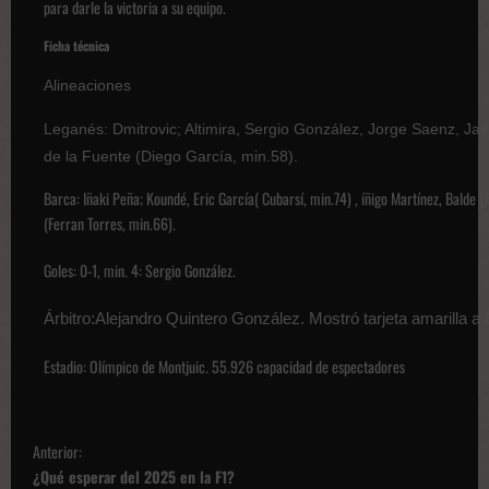
para darle la victoria a su equipo.
Ficha técnica
Alineaciones
Leganés: Dmitrovic; Altimira, Sergio González, Jorge Saenz, Jav
de la Fuente (Diego García, min.58).
Barca: Iñaki Peña; Koundé, Eric García( Cubarsí, min.74) , íñigo Martínez, Balde
(Ferran Torres, min.66).
Goles: 0-1, min. 4: Sergio González.
Árbitro:Alejandro Quintero González. Mostró tarjeta amarilla a
Estadio: Olímpico de Montjuic. 55.926 capacidad de espectadores
N
Anterior:
a
¿Qué esperar del 2025 en la F1?