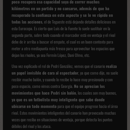
poco recupera esa capacidad suya de correr muchos
kilómetros en un partido y no cansarse, además de que ha
recuperado la confianza en este aspecto y se le ve rápido en
todas las acciones
, el de Tegueste está dejando detalles deliciosos en
esta Eurocopa. Es cierto que Luis de la Fuente lo suele sustituir en la
segunda parte, sobre todo cuando el marcador está en ventaja y el rival
debe de ir arriba a buscar el empate, el cual es un buen contexto para
meter a otro mediapunta más fresco para aprovechar los espacios que
dejan los rivales, ya sea Fermín López, Dani Olmo, etc.
Una vez explicado el rol de Pedri González, vemos que el canario
realiza
un papel invisible de cara al espectador
, ya que como dije, no suele
recibir mucho balón, y cuando lo recibe lo hace muy presionado y con
poco espacio, como vimos contra Georgia.
No se aprecian los
movimientos que hace Pedri sin balón
, los cuales son muy buenos,
ya que es un futbolista muy inteligente que sabe donde
ubicarse
en todo momento
para que el equipo progrese hacia el área
rival. Estos movimientos inteligentes del canario han provocado muchas
veces que reciba en situaciones de ventaja, porque detecta los puntos
débiles del rival y los ataca.