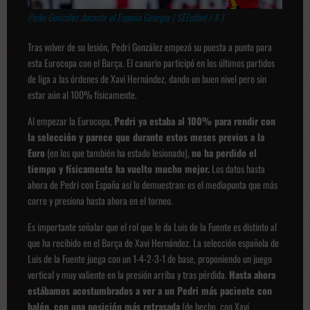
Pedri González durante el España Georgia ( SEFutbol / X )
Tras volver de su lesión, Pedri González empezó su puesta a punto para
esta Eurocopa con el Barça. El canario participó en los últimos partidos
de liga a las órdenes de Xavi Hernández, dando un buen nivel pero sin
estar aún al 100% físicamente.
Al empezar la Eurocopa,
Pedri ya estaba al 100% para rendir con
la selección y parece que durante estos meses previos a la
Euro
(en los que también ha estado lesionado),
no ha perdido el
tiempo y físicamente ha vuelto mucho mejor.
Los datos hasta
ahora de Pedri con España así lo demuestran: es el mediapunta que más
corre y presiona hasta ahora en el torneo.
Es importante señalar que el rol que le da Luis de la Fuente es distinto al
que ha recibido en el Barça de Xavi Hernández. La selección española de
Luis de la Fuente juega con un 1-4-2-3-1 de base, proponiendo un juego
vertical y muy valiente en la presión arriba y tras pérdida.
Hasta ahora
estábamos acostumbrados a ver a un Pedri más paciente con
balón, con una posición más retrasada
(de hecho, con Xavi