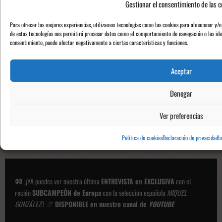
Gestionar el consentimiento de las c
a
c
Para ofrecer las mejores experiencias, utilizamos tecnologías como las cookies para almacenar y/o 
de estas tecnologías nos permitirá procesar datos como el comportamiento de navegación o las ident
i
consentimiento, puede afectar negativamente a ciertas características y funciones.
o
n
Aceptar
e
Denegar
s
Ver preferencias
Política de cookies
Declaración de privacidad
I
¡¡YA puedes ver nuestra última
ENTREVISTA en EXCLUSIVA
con el
recién
SUBCAMPEÓN de Europa
con la selección española
MIQUEL
GONZÁLEZ
!!
DISPONIBLE en nuestro canal de
YOUTUBE