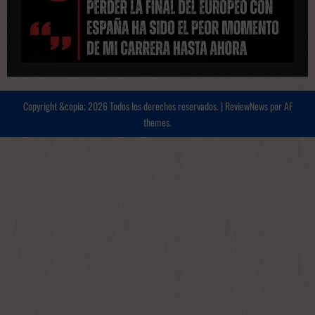
Copyright &copia; 2026 Todos los derechos reservados.
|
ReviewNews
por AF
themes.