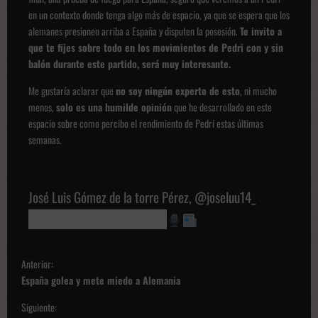
en un contexto donde tenga algo más de espacio, ya que se espera que los
alemanes presionen arriba a España y disputen la posesión.
Te invito a
que te fijes sobre todo en los movimientos de Pedri con y sin
balón durante este partido, será muy interesante.
Me gustaría aclarar que
no soy ningún experto de esto
, ni mucho
menos,
solo es una humilde opinión
que he desarrollado en este
espacio sobre como percibo el rendimiento de Pedri estas últimas
semanas.
José Luis Gómez de la torre Pérez, @joseluu14_
Os informa @encortoyaltoke
N
Anterior:
a
España golea y mete miedo a Alemania
v
Siguiente: