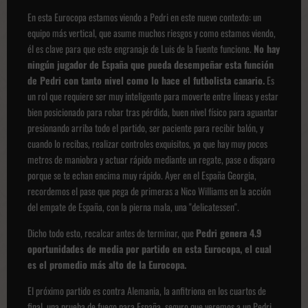
En esta Eurocopa estamos viendo a Pedri en este nuevo contexto: un
equipo más vertical, que asume muchos riesgos y como estamos viendo,
él es clave para que este engranaje de Luis de la Fuente funcione.
No hay
ningún jugador de España que pueda desempeñar esta función
de Pedri con tanto nivel como lo hace el futbolista canario.
Es
un rol que requiere ser muy inteligente para moverte entre líneas y estar
bien posicionado para robar tras pérdida, buen nivel físico para aguantar
presionando arriba todo el partido, ser paciente para recibir balón, y
cuando lo recibas, realizar controles exquisitos, ya que hay muy pocos
metros de maniobra y actuar rápido mediante un regate, pase o disparo
porque se te echan encima muy rápido. Ayer en el España Georgia,
recordemos el pase que pega de primeras a Nico Williams en la acción
del empate de España, con la pierna mala, una "delicatessen".
Dicho todo esto, recalcar antes de terminar, que
Pedri genera 4.9
oportunidades de media por partido en esta Eurocopa, el cual
es el promedio más alto de la Eurocopa.
El próximo partido es contra Alemania, la anfitriona en los cuartos de
final, una prueba de fuego para España, seguro que veremos a un Pedri