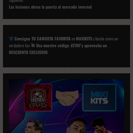
e
Las lesiones abren la puerta al mercado invernal
g
a
c
Consigue TU CAMISETA FAVORITA
en
MAXIKITS
y lúcela como un
i
verdadero fan
Usa nuestro código
ECYAT
y aprovecha un
ó
DESCUENTO EXCLUSIVO
n
d
e
p
u
b
l
i