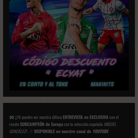
c
a
c
i
o
n
e
s
¡¡YA puedes ver nuestra última
ENTREVISTA en EXCLUSIVA
con el
recién
SUBCAMPEÓN de Europa
con la selección española
MIQUEL
GONZÁLEZ
!!
DISPONIBLE en nuestro canal de
YOUTUBE