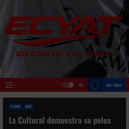
Saltar
al
contenido
Ver vídeo
Menú
principal
1ª RFEF
RFEF
La Cultural demuestra su pelea