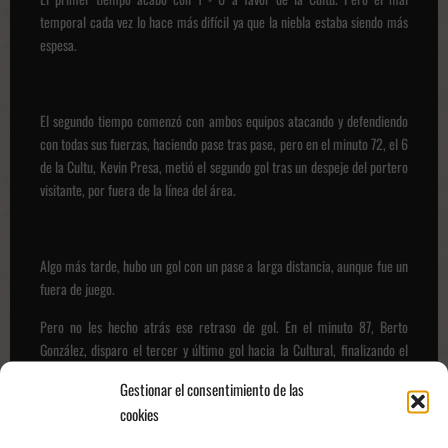
temporal cada vez lo hace más difícil ya que la niebla estaba siendo más
espesa.
El segundo tiempo comenzó con ambos equipos atacando y defendiendo
con todas sus fuerzas, haciendo pase tras pase, pero en el minuto 72, el 6
de la Cultu, Kevin Presa, metió el segundo gol tras un despeje del portero
visitante, por fuera de la línea del área.
Algo más tarde, hubo un gol con un pase a larga distancia, aunque fue un
fuera de juego.
Pero no les hecho atrás ese retraso de gol. En el minuto 87, Berto
González, disparo el tercer y último gol hacia la Cultural, finalizando el
partido con un marcador a 3 a 0 a favor de la Cultural.
Gestionar el consentimiento de las
cookies