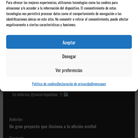
Con este partido, la Cultural Leonesa consigue los 33 puntos y se queda
Para ofrecer las mejores experiencias, utilizamos tecnologías como las cookies para
en el segundo puesto de la Primera Federación. Por otra parte, el
almacenar y/o acceder a la información del dispositivo. El consentimiento de estas
tecnologías nos permitirá procesar datos como el comportamiento de navegación o las
Sabadell se queda con 11 puntos y ocupando el penúltimo puesto.
identificaciones únicas en este sitio. No consentir o retirar el consentimiento, puede afectar
negativamente a ciertas características y funciones.
El líder sigue siendo el Celta B con dos puntos más que la Cultural,
Aceptar
aunque no se queda atrás.
Denegar
Ver preferencias
Miguel de Dompablo, @maikdompa._
Política de cookies
Declaración de privacidad
Impressum
Os informa @encortoyaltoke
N
Anterior:
a
Un gran proyecto que ilusiona a la afición orellut
v
Siguiente: