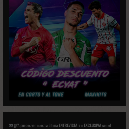
i
c
a
c
i
o
n
e
s
¡¡YA puedes ver nuestra última
ENTREVISTA en EXCLUSIVA
con el