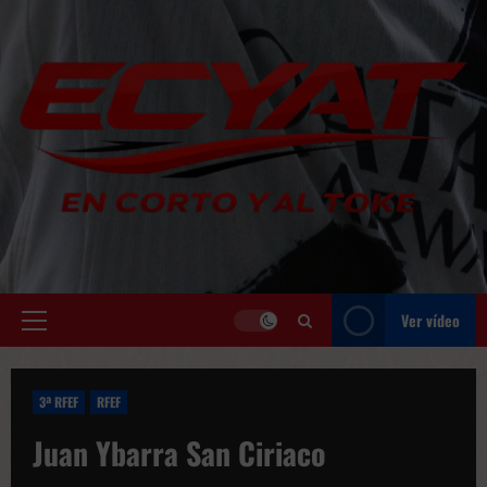
Saltar
al
contenido
Ver vídeo
Menú
principal
3ª RFEF
RFEF
Juan Ybarra San Ciriaco