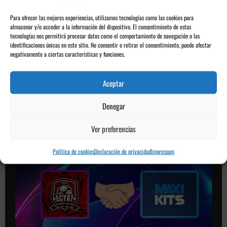
v
Siguiente:
Para ofrecer las mejores experiencias, utilizamos tecnologías como las cookies para
e
almacenar y/o acceder a la información del dispositivo. El consentimiento de estas
Doblete de Borjas Martín para un empate agónico que sabe a
tecnologías nos permitirá procesar datos como el comportamiento de navegación o las
g
victoria
identificaciones únicas en este sitio. No consentir o retirar el consentimiento, puede afectar
negativamente a ciertas características y funciones.
a
c
Aceptar
i
Consigue TU CAMISETA FAVORITA
en
MAXIKITS
y lúcela como un
ó
verdadero fan
Usa nuestro código
ECYAT
y aprovecha un
Denegar
DESCUENTO EXCLUSIVO
n
Ver preferencias
d
e
Política de cookies
Declaración de privacidad
Impressum
p
u
b
l