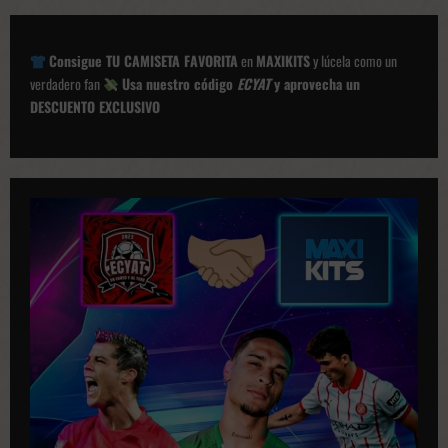
a
c
Consigue TU CAMISETA FAVORITA
en
MAXIKITS
y lúcela como un
i
verdadero fan
Usa nuestro código
ECYAT
y aprovecha un
ó
DESCUENTO EXCLUSIVO
n
d
e
p
u
b
l
i
c
a
c