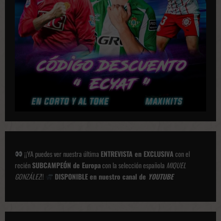
i
o
n
e
s
¡¡YA puedes ver nuestra última
ENTREVISTA en EXCLUSIVA
con el
recién
SUBCAMPEÓN de Europa
con la selección española
MIQUEL
GONZÁLEZ
!!
DISPONIBLE en nuestro canal de
YOUTUBE