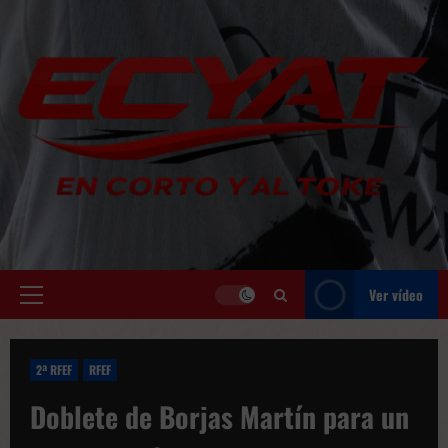
Saltar
al
contenido
Ver vídeo
Menú
principal
2ª RFEF
RFEF
Doblete de Borjas Martín para un