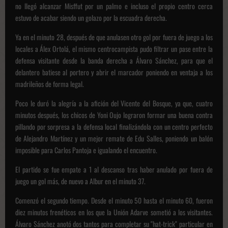
no llegó alcanzar Misffut por un palmo e incluso el propio centro cerca
estuvo de acabar siendo un golazo por la escuadra derecha.
Ya en el minuto 28, después de que anulasen otro gol por fuera de juego a los
locales a Álex Ortolá, el mismo centrocampista pudo filtrar un pase entre la
defensa visitante desde la banda derecha a Álvaro Sánchez, para que el
delantero batiese al portero y abrir el marcador poniendo en ventaja a los
madrileños de forma legal.
Poco le duró la alegría a la afición del Vicente del Bosque, ya que, cuatro
minutos después, los chicos de Yoni Oujo lograron formar una buena contra
pillando por sorpresa a la defensa local finalizándola con un centro perfecto
de Alejandro Martínez y un mejor remate de Edu Salles, poniendo un balón
imposible para Carlos Pantoja e igualando el encuentro.
El partido se fue empate a 1 al descanso tras haber anulado por fuera de
juego un gol más, de nuevo a Albur en el minuto 37.
Comenzó el segundo tiempo. Desde el minuto 50 hasta el minuto 60, fueron
diez minutos frenéticos en los que la Unión Adarve sometió a los visitantes.
Álvaro Sánchez anotó dos tantos para completar su "hat-trick" particular en