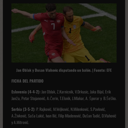
Jan Oblak y Dusan Vlahovic disputando un balón. | Fuente: EFE
FICHA DEL PARTIDO
Eslovenia (4-4-2):
Jan Oblak, Z.Karnicnik, V.Drkusic, Jaka Bijol, Erik
Janža, Petar Stojanović, A.Čerin, T.Elsnik, J.Mlakar, A. Šporar y B.Šeško.
Serbia (3-5-2)
: P. Rajković, M.Veljković, N.Milenković, S.Pavlović,
A.Živković, Saša Lukić, Ivan Ilić, Filip Mladenović, Dušan Tadić, D.Vlahović
y A.Mitrović.