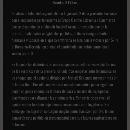
Fuente: RTVE.es
Se abría el telón del segundo día de la jornada 2 de la presente Eurocopa
con el encuentro perteneciente al Grupo C entre Eslovenia y Dinamarca
que se disputaba en el Munich Football Arena. Un estadio que en la
primera fecha había acogido dos partidos, el duelo inaugural entre
Alemania y Escocia en el que la anfitriona se hizo con la victoria por 5-1 y
el Rumanía-Ucrania, en el cual el combinado que actuó como local
venció por 3-0.
En lo que a las dinámicas de ambos equipos se refiere, Eslovenia fue una
de las sorpresas de la primera jornada tras empatar ante Dinamarca en
un choque que el conjunto dirigido por Matjaž Kek pudo merecer más en
el tramo final. Por ello, una victoria en este encuentro podía significar
pegar un golpe encima de la mesa de cara a ser uno de los equipos
clasificados para disputar las eliminatorias. Por parte de su rival, el
equipo serbio también dejo buenas sensaciones ante Inglaterra. Sin
embargo, no lograron conseguir ningún punto tras caer por 0-1, lo que
convertía este partido en trascendental para sus futuras aspiraciones en
el torneo.