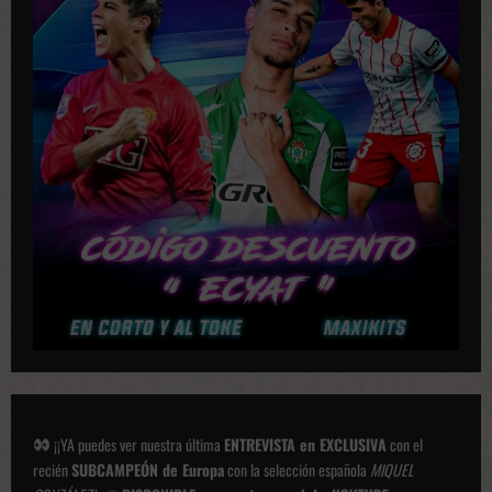
c
a
c
i
o
n
e
s
¡¡YA puedes ver nuestra última
ENTREVISTA en EXCLUSIVA
con el
recién
SUBCAMPEÓN de Europa
con la selección española
MIQUEL