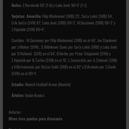
Goles:
Z.Karnicnik 69’ (1-0) y Luka Jović 90+5’ (1-1).
Tarjetas: Amarilla:
Filip Mladenović (SRB) 25’, Saša Lukić (SRB) 54’,
Erik Janža (SVN) 87’, Luka Jovic (SRB) 90+2’, M.Gacinovic (SRB) 90+3’ y
Z.Vipotnik (SVN) 90+4’.
Cambios: M.Gacinovic por Filip Mladenović (SRB) en el 46’, Jon Stankovic
por J.Mlakar (SVN) , S.Milinkovic-Savic por Saša Lukić (SRB) y Luka Jović
por D.Vlahović (SER) en el 64’, B.Verbic por Petar Stojanović (SVN) y
Z.Vipotnik por B.Šeško (SVN) en el 76’, L.Samardzic por A.Živković (SRB)
y V.Birmancevic por Dušan Tadić (SRB) en el 82’ y D.Brekalo por T.Elsnik
(SVN) en el 90+1’.
Estadio
: Munich Football Arena (Munich)
Árbitro
: István Kovács
N
Anterior:
a
Otros tres puntos para Alemania
v