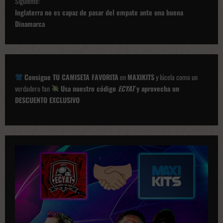
Siguiente:
e
Inglaterra no es capaz de pasar del empate ante una buena
g
Dinamarca
a
c
i
Consigue TU CAMISETA FAVORITA
en
MAXIKITS
y lúcela como un
ó
verdadero fan
Usa nuestro código
ECYAT
y aprovecha un
DESCUENTO EXCLUSIVO
n
d
e
p
u
b
l
i