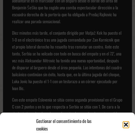
adelantarse en el marcador con un disparo desde el borde del área de
Benjamin Šeško que ha cogido una comba espectacular dirección a la
escuadra derecha de la portería que ha obligado a Predaj Rajkovic ha
realizar una parada sensacional.
Diez minutos más tarde, el conjunto dirigido por Matjaž Kek ha puesto el
1-0 en el electrónico tras una jugada comandada por Zan Karnicnik que
el propio lateral derecho ha resuelto tras rematar un centro. Ante este
tanto, Serbia se ha volcado con todo en busca del empate y en el 72’, una
vez más Aleksandar Mitrovic ha tenido una nueva oportunidad, después
de disparar al larguero desde el área pequeña. Las intentonas del cuadro
balcánico continúan sin éxito, hasta que, en la última jugada del choque,
Luka Jovic ha puesto el 1-1 con un testarazo a un córner ejecutado por
Ivan Ilic.
Con este empate Eslovenia se sitúa como segunda provisional en el Grupo
C con 2 puntos y en lo que respecta a Serbia se sitúa con 1. De cara a la
siguiente jornada, el cuadro que ha actuado como local en este partido se
enfrentará el próximo 25 de junio a las 21:00 ante Inglaterra en el Rhein-
Gestionar el consentimiento de las
Energie-Stadion de Colonia. Y, por parte del conjunto serbio, se verá las
cookies
caras contra Dinamarca el mismo día e idéntica hora también en