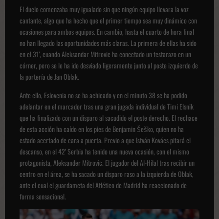
El duelo comenzaba muy igualado sin que ningún equipo llevara la voz
cantante, algo que ha hecho que el primer tiempo sea muy dinámico con
ocasiones para ambos equipos. En cambio, hasta el cuarto de hora final
no han llegado las oportunidades más claras. La primera de ellas ha sido
en el 31’, cuando Aleksandar Mitrovic ha conectado un testarazo en un
córner, pero se le ha ido desviado ligeramente junto al poste izquierdo de
la portería de Jan Oblak.
Ante ello, Eslovenia no se ha achicado y en el minuto 38 se ha podido
adelantar en el marcador tras una gran jugada individual de Timi Elsnik
que ha finalizado con un disparo al sacudido el poste derecho. El rechace
de esta acción ha caído en los pies de Benjamin Šeško, quien no ha
estado acertado de cara a puerta. Previo a que István Kovács pitará el
descanso, en el 42’ Serbia ha tenido una nueva ocasión, con el mismo
protagonista, Aleksander Mitrovic. El jugador del Al-Hilal tras recibir un
centro en el área, se ha sacado un disparo raso a la izquierda de Oblak,
ante el cual el guardameta del Atlético de Madrid ha reaccionado de
forma sensacional.