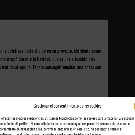
 mis objetivos hacia el club en su proyecto. Me siento como
o me arropó durante la Navidad, que es una situación más
os metido al equipo. Espero conseguir muchas más cosas con
Gestionar el consentimiento de las cookies
 ofrecer las mejores experiencias, utilizamos tecnologías como las cookies para almacenar y/o acceder 
rmación del dispositivo. El consentimiento de estas tecnologías nos permitirá procesar datos como el
ortamiento de navegación o las identificaciones únicas en este sitio. No consentir o retirar el
entimiento, puede afectar negativamente a ciertas características y funciones.