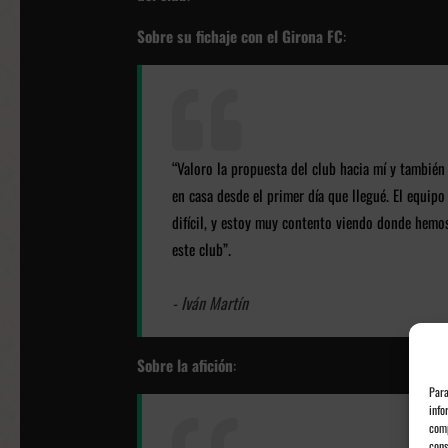
Sobre su fichaje con el Girona FC
:
“Valoro la propuesta del club hacia mí y también
en casa desde el primer día que llegué. El equip
difícil, y estoy muy contento viendo donde hem
.
este club”
- Iván Martín
Sobre la afición
:
Para
info
comp
cons