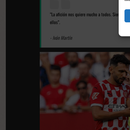
“La afición nos quiere mucho a todos. Siempre 
.
ellos”
- Iván Martín