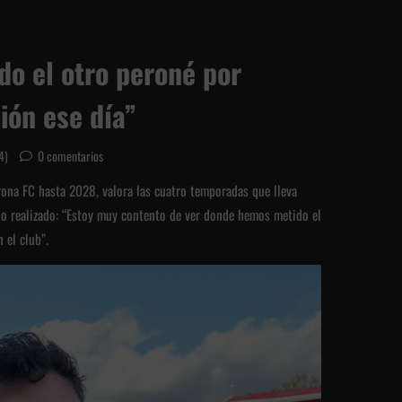
do el otro peroné por
ión ese día”
24)
0 comentarios
rona FC hasta 2028, valora las cuatro temporadas que lleva
ajo realizado: “Estoy muy contento de ver donde hemos metido el
 el club”.