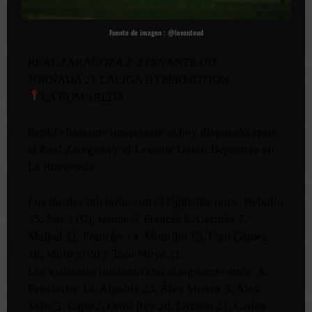
Fuente de imagen :
@levanteud
REAL ZARAGOZA 2-2 LEVANTE UD
JORNADA 21 LALIGA HYPERMOTION
LA ROMAREDA
Partido bastante interesante el hoy disputado entre
el Real Zaragoza y el Levante Unión Deportiva en
La Romareda.
Los locales iniciaron con el siguiente once: Rebollo
35, Jair 3 (C), Jaume 5, Francés 6, Germán 7,
Maikel 11, Francho 14, Mouriño 15, Fran Gámez
18, Mollejo 20 y Toni Moya 21.
Los visitantes iniciaron con el siguiente once: A.
Fernández 13, Algobia 23, Àlex Muñoz 3, Àlex
Valle 5, Capa 2, Oriol Rey 20, Lozano 21, Carlos