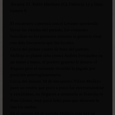
Álvarez 37, Pablo Martínez (C), Fabricio 12 y Dani
Gomez 9.
El encuentro comenzó con el Levante queriendo
llevar las riendas del partido, los visitantes
buscaban en los primeros minutos la portería rival
con más frecuencia que los locales.
Cerca del primer cuarto de hora del partido,
Mollejo se plantó solo contra Andrés Fernández en
un mano a mano, el portero granota le detuvo el
disparo pero el asistente invalidó la jugada por
posición antirreglamentaria.
Cerca del minuto 39 de encuentro, Víctor Mollejo
puso un centro que poco a poco fue envenenándose
y cerrándose, no llegaron a rematarlo ni Francho ni
Fran Gámez, muy poco faltó para que abriesen la
lata los maños.
En el minuto 44 de partido Mollejo esta vez no