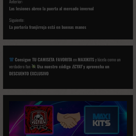
Anterior:
a
Las lesiones abren la puerta al mercado invernal
v
Siguiente:
e
La portería franjirroja está en buenas manos
g
a
c
Consigue TU CAMISETA FAVORITA
en
MAXIKITS
y lúcela como un
i
verdadero fan
Usa nuestro código
ECYAT
y aprovecha un
ó
DESCUENTO EXCLUSIVO
n
d
e
p
u
b