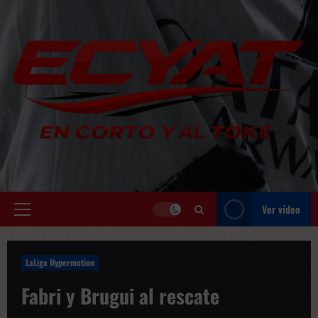
Saltar
al
contenido
Ver vídeo
Menú
principal
LaLiga Hypermotion
Fabri y Brugui al rescate