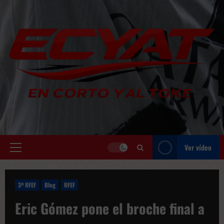
Saltar
al
contenido
Ver vídeo
Menú
principal
3ª RFEF
Blog
RFEF
Eric Gómez pone el broche final a