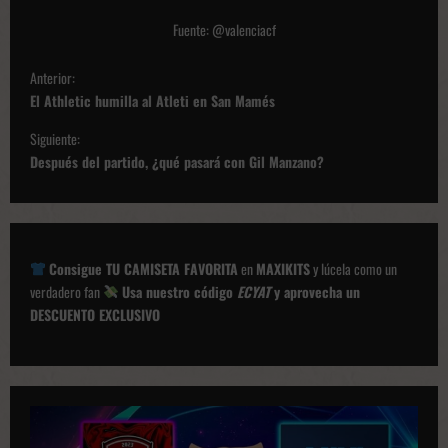
Fuente: @valenciacf
N
Anterior:
a
El Athletic humilla al Atleti en San Mamés
v
Siguiente:
e
Después del partido, ¿qué pasará con Gil Manzano?
g
a
c
Consigue TU CAMISETA FAVORITA
en
MAXIKITS
y lúcela como un
i
verdadero fan
Usa nuestro código
ECYAT
y aprovecha un
ó
DESCUENTO EXCLUSIVO
n
d
e
p