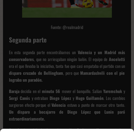
Fuente: @realmadrid
Segunda parte
En esta segunda parte encontrábamos un
Valencia y un Madrid más
conservadores
, que no arriesgaban ningún balón. El equipo de
Ancelotti
era el que llevaba la iniciativa, tanta fue que casi empataba el partido con un
disparo cruzado de Bellingham
, pero que
Mamardashvili con el pie
lograba un paradón.
Baraja
decidía en el
minuto 56
mover el banquillo. Salían
Yaremchuk
y
Sergi Canós
y entraban
Diego López
y
Hugo Guillamón
. Los cambios
surgieron efecto porque el
Valencia
estuvo a punto de marcar otro tanto.
Un disparo a bocajarro de Diego López que Lunin paró
extraordinariamente.
Ancelotti
también hacía cambios, salían
Rodrygo
y
Kroos
y entraban