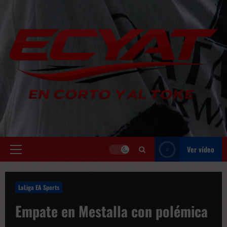
Saltar
al
contenido
Ver vídeo
Menú
principal
LaLiga EA Sports
Empate en Mestalla con polémica