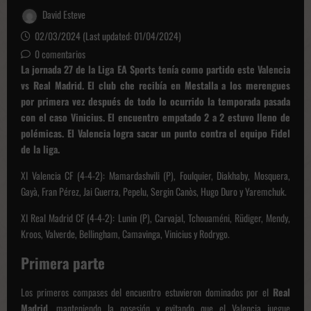
David Esteve
02/03/2024 (Last updated: 01/04/2024)
0 comentarios
La jornada 27 de la Liga EA Sports tenía como partido este Valencia
vs Real Madrid. El club che recibía en Mestalla a los merengues
por primera vez después de todo lo ocurrido la temporada pasada
con el caso Vinicius. El encuentro empatado 2 a 2 estuvo lleno de
polémicas. El Valencia logra sacar un punto contra el equipo Fidel
de la liga.
XI Valencia CF (4-4-2): Mamardashvili (P), Foulquier, Diakhaby, Mosquera,
Gayà, Fran Pérez, Jai Guerra, Pepelu, Sergin Canòs, Hugo Duro y Yaremchuk.
XI Real Madrid CF (4-4-2): Lunin (P), Carvajal, Tchouaméni, Rüdiger, Mendy,
Kroos, Valverde, Bellingham, Camavinga, Vinicius y Rodrygo.
Primera parte
Los primeros compases del encuentro estuvieron dominados por el
Real
Madrid
, manteniendo la posesión y evitando que el Valencia juegue