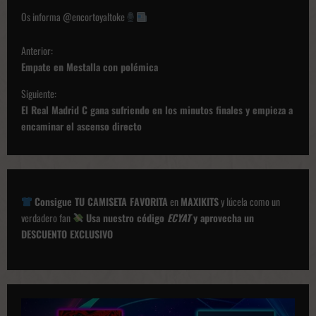
Os informa @encortoyaltoke
N
Anterior:
a
Empate en Mestalla con polémica
v
Siguiente:
e
El Real Madrid C gana sufriendo en los minutos finales y empieza a
g
encaminar el ascenso directo
a
c
i
Consigue TU CAMISETA FAVORITA
en
MAXIKITS
y lúcela como un
ó
verdadero fan
Usa nuestro código
ECYAT
y aprovecha un
DESCUENTO EXCLUSIVO
n
d
e
p