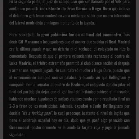
En la segunda parte, el juez de campo tuvo que ser llamado por el VAR para
anular
un penalti inexistente de Fran García a Hugo Duro
que incluso
el delantero getafense confesó en zona mixta que sabía que no era infracción
del lateral madridista en ningún momento de la jugada.
Pero, sobretodo,
la gran polémica fue en el final del encuentro
. Tras
decir
Gil Manzano
a los jugadores que el córner que sacaba el
Real Madrid
era la última jugada y que no dejaría ni el rechace, el colegiado no hizo lo
comentado. Después de que el portero valencianista rechazase el centro de
Luka Modric
, el árbitro extremeño permitió al club blanco recibir el despeje
y armar una segunda jugada -lo cual cabreó mucho a Hugo Duro, puesto que
el extremeño no cumplió con su palabra- y cuando vio que Bellingham y
compañía iban a rematar el centro de
Brahim,
el colegiado decidió pitar el
final del partido sin dejar que el gol final del británico subiese al marcador,
habiendo muchos jugadores de ambos equipos dando como resultado final un
2-3 a favor de los madridistas. Además,
expulsó a Jude Bellingham
por
decirle
"It's a fucking goal"
, lo cual preocupa bastante el nivel de inglés que
tiene el arbitraje español hoy en día, dado que ya pasó algo parecido con
Greenwood
-posteriormente se le anuló la tarjeta roja y jugó la jornada
siguiente-.