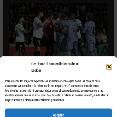
Gestionar el consentimiento de las
cookies
Discusión por el pitido final | Fuente: El Diario Vasco
Para ofrecer las mejores experiencias, utilizamos tecnologías como las cookies para
almacenar y/o acceder a la información del dispositivo. El consentimiento de estas
Este error que entra sin duda alguna en los capítulos de la historia del fútbol
tecnologías nos permitirá procesar datos como el comportamiento de navegación o las
identificaciones únicas en este sitio. No consentir o retirar el consentimiento, puede afectar
español
no se hubiera cometido si hubiese cumplido con la palabra
negativamente a ciertas características y funciones.
que dio a los jugadores
en el terreno de juego, y hubiera dado por
finalizado el partido tras el despeje de
Mamardashvili
. En cambio, de lo que
se quejan los madridistas, y que además el delantero valencianista Hugo Duro
Aceptar