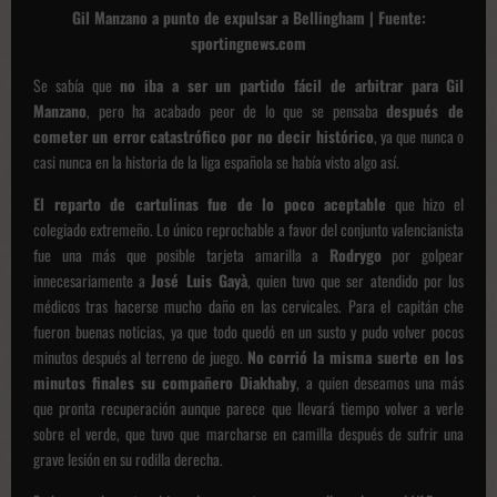
Gil Manzano a punto de expulsar a Bellingham | Fuente:
sportingnews.com
Se sabía que
no iba a ser un partido fácil de arbitrar para
Gil
Manzano
, pero ha acabado peor de lo que se pensaba
después de
cometer un error catastrófico por no decir histórico
, ya que nunca o
casi nunca en la historia de la liga española se había visto algo así.
El reparto de cartulinas fue de lo poco aceptable
que hizo el
colegiado extremeño. Lo único reprochable a favor del conjunto valencianista
fue una más que posible tarjeta amarilla a
Rodrygo
por golpear
innecesariamente a
José Luis Gayà
, quien tuvo que ser atendido por los
médicos tras hacerse mucho daño en las cervicales. Para el capitán che
fueron buenas noticias, ya que todo quedó en un susto y pudo volver pocos
minutos después al terreno de juego.
No corrió la misma suerte en los
minutos finales su compañero Diakhaby
, a quien deseamos una más
que pronta recuperación aunque parece que llevará tiempo volver a verle
sobre el verde, que tuvo que marcharse en camilla después de sufrir una
grave lesión en su rodilla derecha.