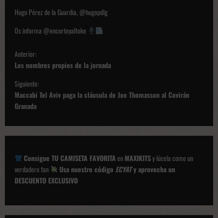
Hugo Pérez de la Guardia, @hugopdlg
Os informa @encortoyaltoke
N
Anterior:
a
Los nombres propios de la jornada
v
Siguiente:
e
Maccabi Tel Aviv paga la cláusula de Joe Thomasson al Covirán
g
Granada
a
c
i
Consigue TU CAMISETA FAVORITA
en
MAXIKITS
y lúcela como un
ó
verdadero fan
Usa nuestro código
ECYAT
y aprovecha un
DESCUENTO EXCLUSIVO
n
d
e