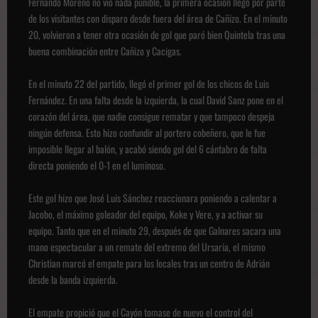
Fernando Moreno no vio nada punible, la primera ocasión llegó por parte
de los visitantes con disparo desde fuera del área de Cañizo. En el minuto
20, volvieron a tener otra ocasión de gol que paró bien Quintela tras una
buena combinación entre Cañizo y Cacigas.
En el minuto 22 del partido, llegó el primer gol de los chicos de Luis
Fernández. En una falta desde la izquierda, la cual David Sanz pone en el
corazón del área, que nadie consigue rematar y que tampoco despeja
ningún defensa. Esto hizo confundir al portero cobeñero, que le fue
imposible llegar al balón, y acabó siendo gol del 6 cántabro de falta
directa poniendo el 0-1 en el luminoso.
Este gol hizo que José Luis Sánchez reaccionara poniendo a calentar a
Jacobo, el máximo goleador del equipo, Koke y Vere, y a activar su
equipo. Tanto que en el minuto 29, después de que Galnares sacara una
mano espectacular a un remate del extremo del Ursaria, el mismo
Christian marcó el empate para los locales tras un centro de Adrián
desde la banda izquierda.
El empate propició que el Cayón tomase de nuevo el control del