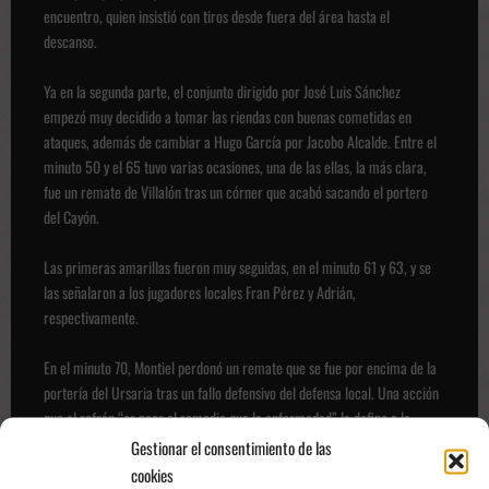
encuentro, quien insistió con tiros desde fuera del área hasta el
descanso.
Ya en la segunda parte, el conjunto dirigido por José Luis Sánchez
empezó muy decidido a tomar las riendas con buenas cometidas en
ataques, además de cambiar a Hugo García por Jacobo Alcalde. Entre el
minuto 50 y el 65 tuvo varias ocasiones, una de las ellas, la más clara,
fue un remate de Villalón tras un córner que acabó sacando el portero
del Cayón.
Las primeras amarillas fueron muy seguidas, en el minuto 61 y 63, y se
las señalaron a los jugadores locales Fran Pérez y Adrián,
respectivamente.
En el minuto 70, Montiel perdonó un remate que se fue por encima de la
portería del Ursaria tras un fallo defensivo del defensa local. Una acción
que el refrán “es peor el remedio que la enfermedad” la define a la
perfección.
Gestionar el consentimiento de las
cookies