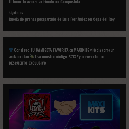
a
El Tenerife avanza sufriendo en Compostela
v
Siguiente:
e
Rueda de prensa postpartido de Luis Fernández en Copa del Rey
g
a
c
Consigue TU CAMISETA FAVORITA
en
MAXIKITS
y lúcela como un
i
verdadero fan
Usa nuestro código
ECYAT
y aprovecha un
ó
DESCUENTO EXCLUSIVO
n
d
e
p
u
b
l