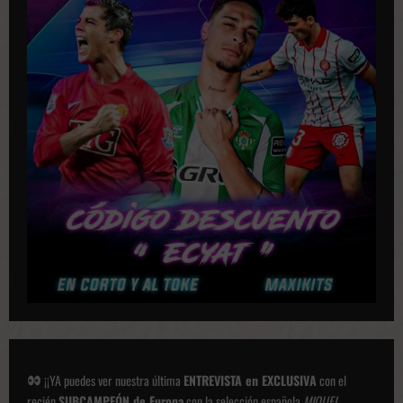
i
c
a
c
i
o
n
e
s
¡¡YA puedes ver nuestra última
ENTREVISTA en EXCLUSIVA
con el
recién
SUBCAMPEÓN de Europa
con la selección española
MIQUEL