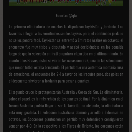
Fuente:
@qfa
La primera eliminatoria de cuartos la disputarán Tayikistán y Jordania. Los
favoritos a llegar a las semifinales son los tayikos pero, el combinado jordano
no se los pondrá fácil. Tayikistán se enfrentó a Emiratos Árabes en octavos, el
encuentro fue muy físico y disputado y acabó decidiéndose en los penaltis
luego de que la selección emiratí empatara el partido en el último minuto. En
cuanto a los Bravos, estos se vieron las caras con Irak, una de las selecciones
que mejor fútbol estaba brindando. El partido fue una auténtica montaña rusa
de emociones, el encuentro iba 2-1 a favor de los iraquíes pero, dos goles en
el descuento sirvieron a Jordania para pasar a cuartos.
El segundo cruce lo protagonizarán Australia y Corea del Sur. La eliminatoria,
sobre el papel, es la más reñida de los cuartos de final. Por la dinámica en el
torneo Australia podría llegar a ser la favorita, no obstante, la eliminatoria
está muy igualada. La selección australiana dominó y arrolló a Indonesia en
octavos, los Socceroos plantearon un partido muy defensivo y consiguieron
vencer por 4-0. En lo respectivo a los Tigres de Oriente, los coreanos están