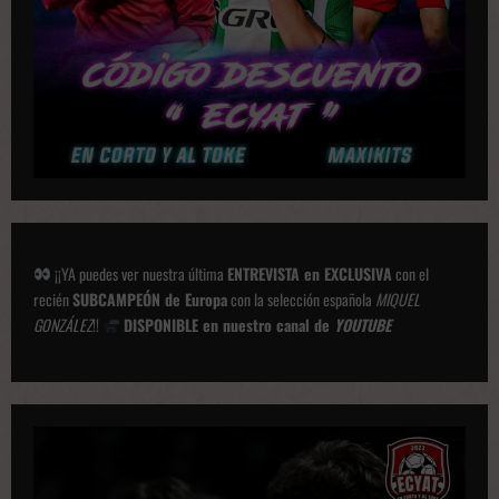
n
e
s
¡¡YA puedes ver nuestra última
ENTREVISTA en EXCLUSIVA
con el
recién
SUBCAMPEÓN de Europa
con la selección española
MIQUEL
GONZÁLEZ
!!
DISPONIBLE en nuestro canal de
YOUTUBE