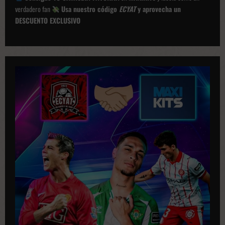
i
verdadero fan
Usa nuestro código
ECYAT
y aprovecha un
ó
DESCUENTO EXCLUSIVO
n
d
e
p
u
b
l
i
c
a
c
i
o