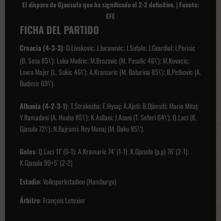
El disparo de Gjausula que ha significado el 2-2 definitivo. | Fuente:
EFE
FICHA DEL PARTIDO
Croacia (4-3-3)
: D.Livakovic; J.Juranovic; J.Sutalo; J.Gvardiol; I.Perisic
(B. Sosa 85\'); Luka Modric; M.Brozovic (M. Pasalic 46\'); M.Kovacic;
Lovro Majer (L. Sukic 46\'); A.Kramaric (M. Baturina 85\'); B.Petkovic (A.
Budimir 69\').
Albania (4-2-3-1)
: T.Strakosha; E.Hysaj; A.Ajeti; B.Djimsiti; Mario Mitaj;
Y.Ramadani (A. Hoxha 85\'); K.Asllani; J.Asani (T. Seferi 64\'); Q.Laci (K.
Gjasula 72\'); N.Bajrami; Rey Manaj (M. Daku 85\').
Goles
: Q.Laci 11’ (0-1); A.Kramaric 74’ (1-1); K.Gjasula (p.p) 76’ (2-1);
K.Gjasula 90+5’ (2-2)
Estadio
: Volksparkstadion (Hamburgo)
Árbitro
: François Letexier