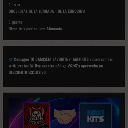
N
Anterior:
a
ONCE IDEAL DE LA JORNADA 1 DE LA EUROCOPA
v
Siguiente:
e
Otros tres puntos para Alemania
g
a
c
Consigue TU CAMISETA FAVORITA
en
MAXIKITS
y lúcela como un
i
verdadero fan
Usa nuestro código
ECYAT
y aprovecha un
ó
DESCUENTO EXCLUSIVO
n
d
e
p
u
b