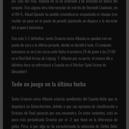
así. Una vez más, Albania no se ha achicado y ha insistido en busca del
empate. Tras alguna otra intervención de mérito de Dominik Livakovic, en
el 90+5, Klaud Gjasula ha podido reivindicarse empatando el choque tras
recibir un pase en el punto de penalti ajustando un disparo a la derecha
del arquero balcánico.
Con este 2-2 definitivo, tanto Croacia como Albania se quedan con un
punto de cara a la última jornada, donde se decidirá todo. El conjunto
balcánico se verá las caras ante Italia el próximo 24 de junio a las 21:00
en el Red Bull Arena de Leipzig. Y, Albania por su parte, el mismo día e
idéntica hora se enfrentará a España en el Merkur-Spiel Arena de
Düsseldorf.
Todo en juego en la última fecha
Tanto Croacia como Albania estarán pendientes del España-Italia que se
disputará en Gelserkirchen, debido a que sus opciones de clasificación a
Octavos de Final pasarán por ese encuentro. En estos instantes, está un
poco más perjudicada Croacia por el -2 que tiene en la diferencia de
goles. Pero, si por algo se ha caracterizado la selección de Zlatko Dalic