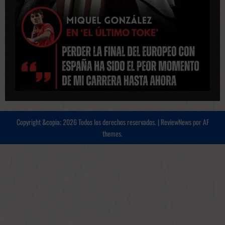
Copyright &copia; 2026 Todos los derechos reservados.
|
ReviewNews
por AF
themes.