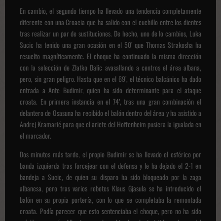
En cambio, el segundo tiempo ha llevado una tendencia completamente
diferente con una Croacia que ha salido con el cuchillo entre los dientes
tras realizar un par de sustituciones. De hecho, uno de lo cambios, Luka
Sucic ha tenido una gran ocasión en el 50’ que Thomas Strakosha ha
resuelto magníficamente. El choque ha continuado la misma dirección
con la selección de Zlatko Dalic avasallando a centros el área albana,
pero, sin gran peligro. Hasta que en el 69’, el técnico balcánico ha dado
entrada a Ante Budimir, quien ha sido determinante para el ataque
croata. En primera instancia en el 74’, tras una gran combinación el
delantero de Osasuna ha recibido el balón dentro del área y ha asistido a
Andrej Kramarić para que el ariete del Hoffenheim pusiera la igualada en
el marcador.
Dos minutos más tarde, el propio Budimir se ha llevado el esférico por
banda izquierda tras forcejear con el defensa y le ha dejado el 2-1 en
bandeja a Sucic, de quien su disparo ha sido bloqueado por la zaga
albanesa, pero tras varios rebotes Klaus Gjasula se ha introducido el
balón en su propia portería, con lo que se completaba la remontada
croata. Podía parecer que esto sentenciaba el choque, pero no ha sido