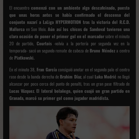
El encuentro
comenzó con un ambiente algo descafeinado, puesto
que unas horas antes se había confirmado el descenso del
conjunto nazarí a LaLiga HYPERMOTION tras la victoria del R.C.D.
Mallorca
en Son Moix.
Aún así los chicos de Sandoval tuvieron una
clara ocasión de poner el primer gol en el marcador
sobre el minuto
20 de partido,
Courtois
-volvía a la portería por segunda vez en la
temporada- sacó un segundo remate de cabeza de
Bruno Méndez
a centro
de
Piatkowski.
En el minuto 38,
Fran García
consiguió anotar en el segundo palo el centro
raso desde la banda derecha de
Brahim Díaz
, al cual
Luka Modrić
no llegó
alcanzar por poco cerca del punto de penalti, tras un gran pase filtrado de
Lucas Vázquez
.
El lateral bolañego, quien cuajó un gran partido en
Granada, marcó su primer gol como jugador madridista.