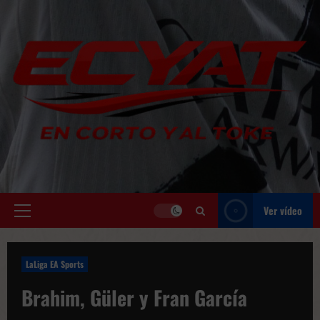
Saltar
al
contenido
Ver vídeo
Menú
principal
LaLiga EA Sports
Brahim, Güler y Fran García