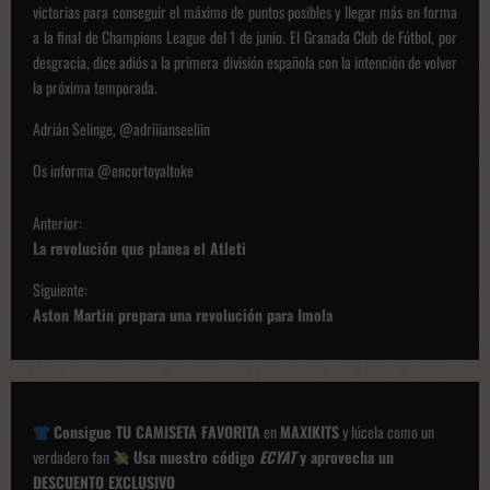
victorias para conseguir el máximo de puntos posibles y llegar más en forma
a la final de Champions League del 1 de junio. El Granada Club de Fútbol, por
desgracia, dice adiós a la primera división española con la intención de volver
la próxima temporada.
Adrián Selinge, @adriiianseeliin
Os informa @encortoyaltoke
N
Anterior:
a
La revolución que planea el Atleti
v
Siguiente:
e
Aston Martin prepara una revolución para Imola
g
a
c
Consigue TU CAMISETA FAVORITA
en
MAXIKITS
y lúcela como un
i
verdadero fan
Usa nuestro código
ECYAT
y aprovecha un
ó
DESCUENTO EXCLUSIVO