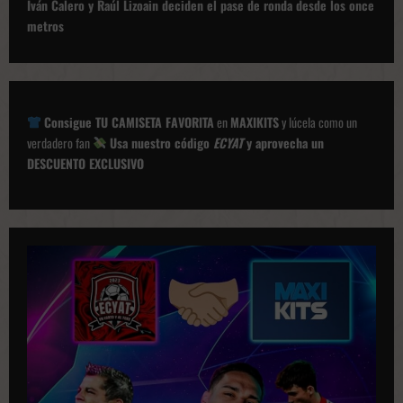
e
Iván Calero y Raúl Lizoain deciden el pase de ronda desde los once
g
metros
a
c
i
Consigue TU CAMISETA FAVORITA
en
MAXIKITS
y lúcela como un
ó
verdadero fan
Usa nuestro código
ECYAT
y aprovecha un
DESCUENTO EXCLUSIVO
n
d
e
p
u
b
l
i
c