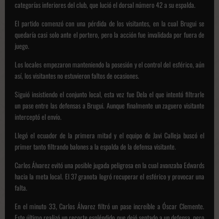
categorías inferiores del club, que lució el dorsal número 42 a su espalda.
El partido comenzó con una pérdida de los visitantes, en la cual Brugui se
quedaría casi solo ante el portero, pero la acción fue invalidada por fuera de
juego.
Los locales empezaron manteniendo la posesión y el control del esférico, aún
así, los visitantes no estuvieron faltos de ocasiones.
Siguió insistiendo el conjunto local, esta vez fue Dela el que intentó filtrarle
un pase entre las defensas a Brugui. Aunque finalmente un zaguero visitante
interceptó el envío.
Llegó el ecuador de la primera mitad y el equipo de Javi Calleja buscó el
primer tanto filtrando balones a la espalda de la defensa visitante.
Carlos Álvarez evitó una posible jugada peligrosa en la cual avanzaba Edwards
hacia la meta local. El 37 granota logró recuperar el esférico y provocar una
falta.
En el minuto 33, Carlos Álvarez filtró un pase increíble a Óscar Clemente.
Este último realizó un recorte espléndido que dejó sentado a un defensa, pero