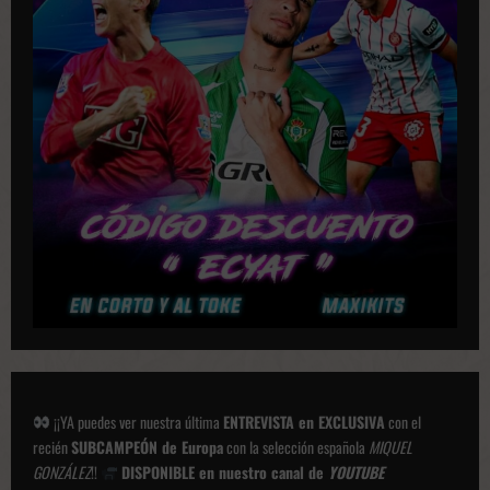
a
c
i
o
n
e
s
¡¡YA puedes ver nuestra última
ENTREVISTA en EXCLUSIVA
con el
recién
SUBCAMPEÓN de Europa
con la selección española
MIQUEL
GONZÁLEZ
!!
DISPONIBLE en nuestro canal de
YOUTUBE