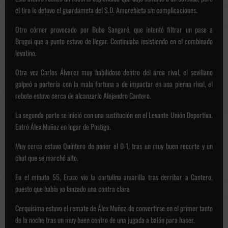
el tiro lo detuvo el guardameta del S.D. Amorebieta sin complicaciones.
Otro córner provocado por Buba Sangaré, que intentó filtrar un pase a
Brugui que a punto estuvo de llegar. Continuaba insistiendo en el combinado
levatino.
Otra vez Carlos Álvarez muy habilidoso dentro del área rival, el sevillano
golpeó a portería con la mala fortuna a de impactar en una pierna rival, el
rebote estuvo cerca de alcanzarlo Alejandro Cantero.
La segunda parte se inició con una sustitución en el Levante Unión Deportiva.
Entró Álex Muñoz en lugar de Postigo.
Muy cerca estuvo Quintero de poner el 0-1, tras un muy buen recorte y un
chut que se marchó alto.
En el minuto 55, Eraso vio la cartulina amarilla tras derribar a Cantero,
puesto que había ya lanzado una contra clara
Cerquísima estuvo el remate de Álex Muñoz de convertirse en el primer tanto
de la noche tras un muy buen centro de una jugada a balón para hacer.